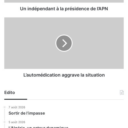
n
d
Un indépendant à la présidence de l’APN
a
n
L
t
’
à
a
l
u
a
t
p
o
r
m
é
é
s
d
i
i
L’automédication aggrave la situation
d
c
e
a
n
Edito
t
c
i
e
o
7 août 2026
d
n
Sortir de l’impasse
e
a
l
g
5 août 2026
L’Algérie, un acteur dynamique
’