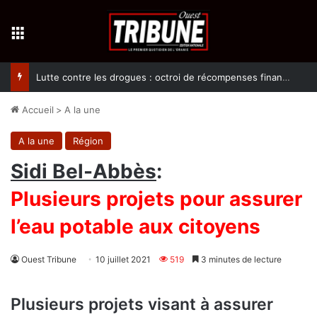
Menu
Lutte contre les drogues : octroi de récompenses financières aux dénonciateurs de trafiquants
Accueil
>
A la une
A la une
Région
Sidi Bel-Abbès
:
Plusieurs projets pour assurer
l’eau potable aux citoyens
Ouest Tribune
10 juillet 2021
519
3 minutes de lecture
Plusieurs projets visant à assurer