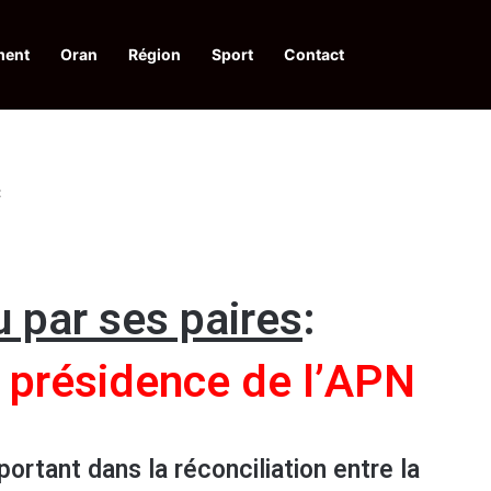
ment
Oran
Région
Sport
Contact
rêter les listes définitives
:
u par ses paires
:
 présidence de l’APN
mportant dans la réconciliation entre la