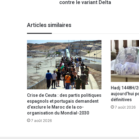
contre le variant Delta
n
m
a
s
Articles similaires
s
i
v
e
p
o
u
r
s
e
Hadj 1448H/20
p
aujourd’hui po
Crise de Ceuta : des partis politiques
définitives
r
espagnols et portugais demandent
é
d’exclure le Maroc de la co-
7 août 2026
m
organisation du Mondial-2030
u
7 août 2026
n
i
r