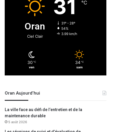
31
℃
Oran
31º - 28º
54%
3.99 km/h
Ciel Clair
30
34
℃
℃
ven
sam
Oran Aujourd’hui
La ville face au défi de l’entretien et de la
maintenance durable
5 août 2026
Les réunions de suivi et d’évaluation de