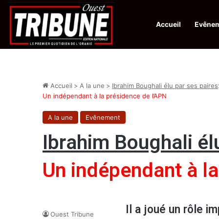
Accueil
Evêne
Infos en Direct:
Hadj 1448H/2027 : tirage au sort aujourd’hui pour ar
Accueil
>
A la une
>
Ibrahim Boughali élu par ses paires
Un indépendant à la présidence de l’APN
A la une
Evênement
Ibrahim Boughali él
Un indépendant à la
Il a joué un rôle i
Ouest Tribune