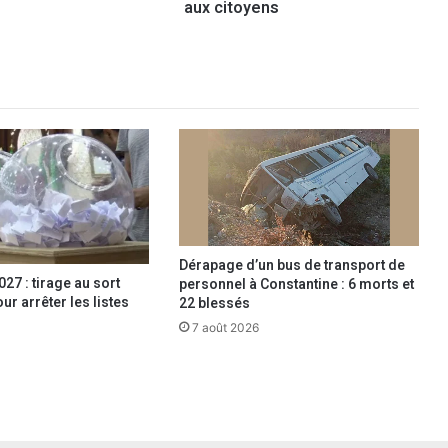
aux citoyens
r
o
j
e
t
s
p
o
u
r
a
s
s
Dérapage d’un bus de transport de
u
27 : tirage au sort
personnel à Constantine : 6 morts et
r
ur arrêter les listes
22 blessés
e
7 août 2026
r
l
’
e
a
u