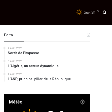
℃
31
Re
Oran
Edito
7 août 2026
Sortir de l’impasse
5 août 2026
L’Algérie, un acteur dynamique
4 août 2026
L’ANP, principal pilier de la République
Météo