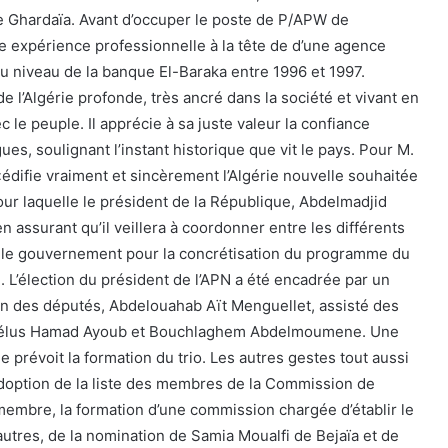
Ghardaïa. Avant d’occuper le poste de P/APW de
une expérience professionnelle à la tête de d’une agence
 niveau de la banque El-Baraka entre 1996 et 1997.
de l’Algérie profonde, très ancré dans la société et vivant en
le peuple. Il apprécie à sa juste valeur la confiance
ues, soulignant l’instant historique que vit le pays. Pour M.
«édifie vraiment et sincèrement l’Algérie nouvelle souhaitée
our laquelle le président de la République, Abdelmadjid
 assurant qu’il veillera à coordonner entre les différents
 le gouvernement pour la concrétisation du programme du
. L’élection du président de l’APN a été encadrée par un
en des députés, Abdelouahab Aït Menguellet, assisté des
s élus Hamad Ayoub et Bouchlaghem Abdelmoumene. Une
e prévoit la formation du trio. Les autres gestes tout aussi
l’adoption de la liste des membres de la Commission de
 membre, la formation d’une commission chargée d’établir le
e autres, de la nomination de Samia Moualfi de Bejaïa et de