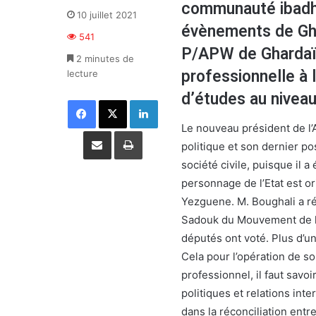
communauté ibadhi
10 juillet 2021
évènements de Gha
541
P/APW de Ghardaïa,
2 minutes de
professionnelle à
lecture
d’études au niveau
Facebook
X
Linkedin
Le nouveau président de l’A
Partager par email
Imprimer
politique et son dernier po
société civile, puisque il 
personnage de l’Etat est or
Yezguene. M. Boughali a r
Sadouk du Mouvement de la
députés ont voté. Plus d’un
Cela pour l’opération de s
professionnel, il faut savoi
politiques et relations inte
dans la réconciliation entr