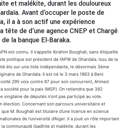
te et malékite, durant les douloureux
rdaïa. Avant d’occuper le poste de
 il a à son actif une expérience
 la tête de d’une agence CNEP et Chargé
 de la banque El-Baraka.
PN est connu. Il s’appelle Ibrahim Boughali, sans étiquette
ste politique est président de l’APW de Ghardaïa. Issu de la
a été élu sur une liste indépendante, le désormais 3ème
iginaire de Ghardaïa. Il est né le 3 mars 1963 à Beni
écolté 295 voix contre 87 pour son concurrent, Ahmed
 société pour la paix (MSP). On retiendra que 382
e vingtaine de députés n’ont pas participé au vote.
on élection. Concernant son parcours universitaire et
r que M. Boughali est titulaire d’une licence en science
rnationales de l’université d’Alger. Il a joué un rôle important
e la communauté ibadhite et malékite, durant les