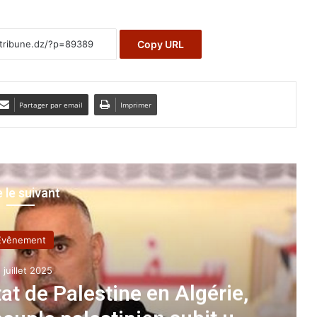
Copy URL
Partager par email
Imprimer
e le suivant
A la une
14 août 2022
ECOLOGIE
: