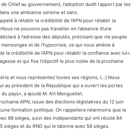
de Chlef au gouvernement, l’adoption dudit rapport par les
 dans une ambiance sereine et sans.
elé à rétablir la crédibilité de l’APN pour rétablir la
 «Nous ne pouvons pas travailler en l’absence d’une
 déclaré à l’adresse des députés, précisant que «le peuple
s mensonges et de l’hypocrisie, ce qui nous amène à
 la crédibilité de l’APN pour rétablir la confiance avec lui».
esse et qui fixe l’objectif le plus noble de la prochaine
érie et vous représentez toutes ses régions, (…) Nous
i au président de la République qui a ouvert les portes
r du pays», a ajouté M. Aït Menguellet.
rochaine APN, issue des élections législatives du 12 juin
cune formation politique. On rappellera néanmoins que le
avec 98 sièges, suivi des indépendants qui ont récolé 84
65 sièges et du RND qui le talonne avec 58 sièges.