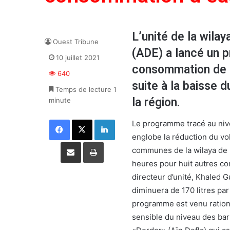
L’unité de la wila
Ouest Tribune
(ADE) a lancé un p
10 juillet 2021
consommation de l’
640
suite à la baisse 
Temps de lecture 1
la région.
minute
Facebook
X
Linkedin
Le programme tracé au nive
englobe la réduction du vol
Partager par email
Imprimer
communes de la wilaya de 
heures pour huit autres co
directeur d’unité, Khaled Gu
diminuera de 170 litres par 
programme est venu rational
sensible du niveau des ba