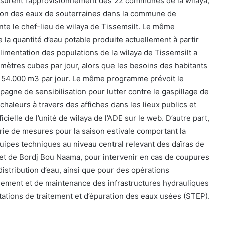
ssurent l’approvisionnement des 22 communes de la wilaya,
tion des eaux de souterraines dans la commune de
ente le chef-lieu de wilaya de Tissemsilt. Le même
la quantité d’eau potable produite actuellement à partir
limentation des populations de la wilaya de Tissemsilt a
 mètres cubes par jour, alors que les besoins des habitants
à 54.000 m3 par jour. Le même programme prévoit le
agne de sensibilisation pour lutter contre le gaspillage de
 chaleurs à travers des affiches dans les lieux publics et
icielle de l’unité de wilaya de l’ADE sur le web. D’autre part,
erie de mesures pour la saison estivale comportant la
quipes techniques au niveau central relevant des daïras de
 et de Bordj Bou Naama, pour intervenir en cas de coupures
distribution d’eau, ainsi que pour des opérations
iement et de maintenance des infrastructures hydrauliques
stations de traitement et d’épuration des eaux usées (STEP).