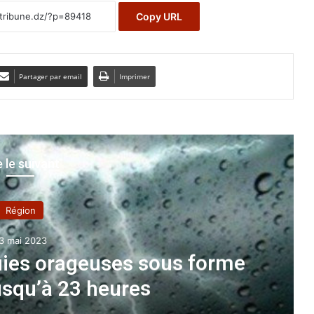
Copy URL
Partager par email
Imprimer
e le suivant
Région
3 mai 2023
luies orageuses sous forme
usqu’à 23 heures