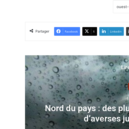
Partager
Facebook
X
Linkedin
Lir
1
ur
Nord du pays : des p
d’averses j