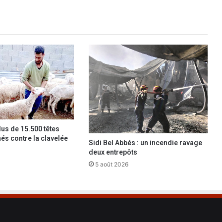
r
a
t
i
o
n
s
d
e
n
e
t
lus de 15.500 têtes
t
nés contre la clavelée
o
Sidi Bel Abbés : un incendie ravage
y
deux entrepôts
a
5 août 2026
g
e
e
t
d