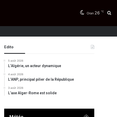
℃
26
Re
Oran
Edito
5 août 2026
L’Algérie, un acteur dynamique
4 août 2026
L’ANP, principal pilier de la République
3 août 2026
L’axe Alger-Rome est solide