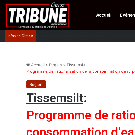
Accueil
Evêne
Infos en Direct:
Protection de la ville sainte d’El-Qods : l’Algérie ap
Accueil
>
Région
>
Tissemsilt
:
Programme de rationalisation de la consommation d’eau p
Région
Tissemsilt
:
Programme de ration
consommation d’eau