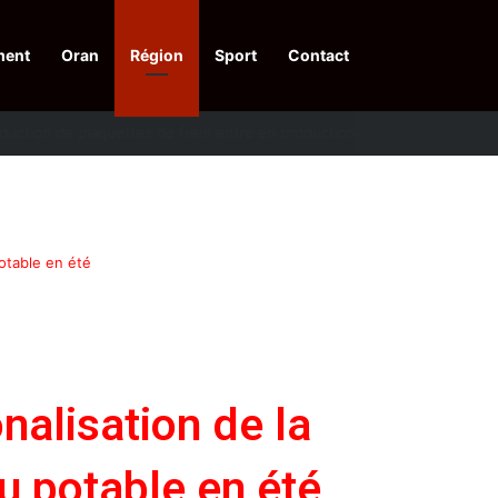
ment
Oran
Région
Sport
Contact
pelle à une action collective
otable en été
alisation de la
 potable en été