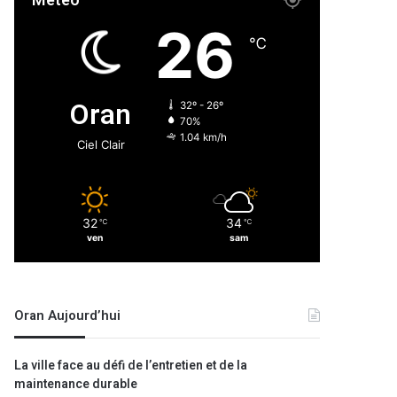
Météo
26
℃
Oran
32º - 26º
70%
1.04 km/h
Ciel Clair
32
34
℃
℃
ven
sam
Oran Aujourd’hui
La ville face au défi de l’entretien et de la
maintenance durable