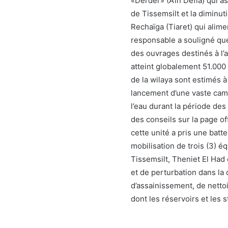
«Derder» (Aïn Defla) qui a
de Tissemsilt et la diminu
Rechaïga (Tiaret) qui alim
responsable a souligné que 
des ouvrages destinés à l’a
atteint globalement 51.000
de la wilaya sont estimés 
lancement d’une vaste camp
l’eau durant la période des
des conseils sur la page off
cette unité a pris une batt
mobilisation de trois (3) é
Tissemsilt, Theniet El Had
et de perturbation dans la 
d’assainissement, de netto
dont les réservoirs et les 