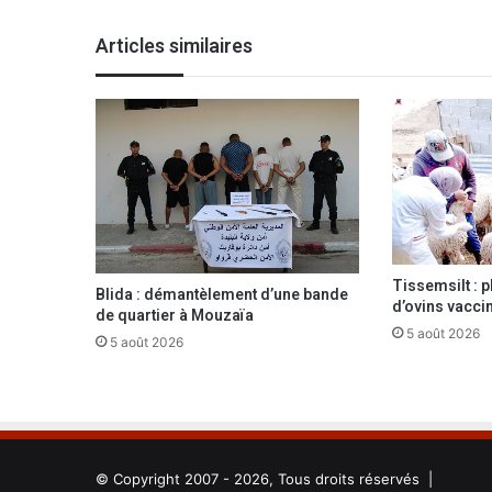
a
l
Articles similaires
i
é
l
u
p
r
é
s
i
d
Tissemsilt : p
e
Blida : démantèlement d’une bande
d’ovins vacci
n
de quartier à Mouzaïa
t
5 août 2026
5 août 2026
d
e
l
'
A
P
© Copyright 2007 - 2026, Tous droits réservés |