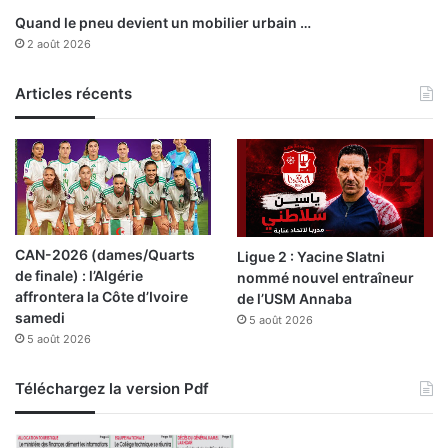
n
Quand le pneu devient un mobilier urbain …
t
2 août 2026
d
’
Articles récents
i
c
i
2
0
3
0
CAN-2026 (dames/Quarts
Ligue 2 : Yacine Slatni
de finale) : l’Algérie
nommé nouvel entraîneur
affrontera la Côte d’Ivoire
de l’USM Annaba
samedi
5 août 2026
5 août 2026
Téléchargez la version Pdf