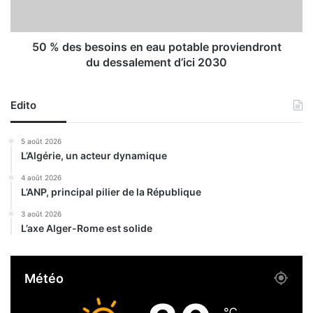
d
b
u
e
P
s
o
o
50 % des besoins en eau potable proviendront
r
i
du dessalement d’ici 2030
t
n
d
s
’
e
Edito
A
n
l
e
5 août 2026
g
a
L’Algérie, un acteur dynamique
e
u
r
p
4 août 2026
,
L’ANP, principal pilier de la République
o
a
t
3 août 2026
u
a
L’axe Alger-Rome est solide
c
b
u
l
n
e
Météo
e
p
p
r
e
o
℃