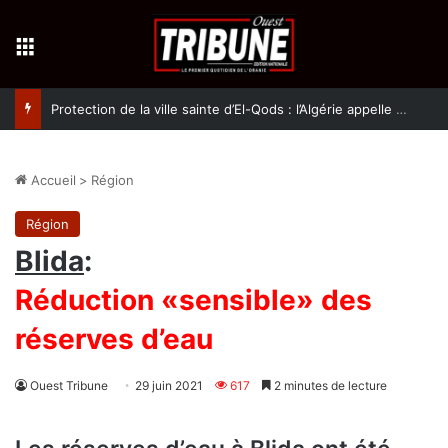
Menu
Protection de la ville sainte d’El-Qods : l’Algérie appelle à une action collective
Accueil
>
Région
Région
Blida
:
Réduction «sensible» des
réserves d’eau
Ouest Tribune
29 juin 2021
617
2 minutes de lecture