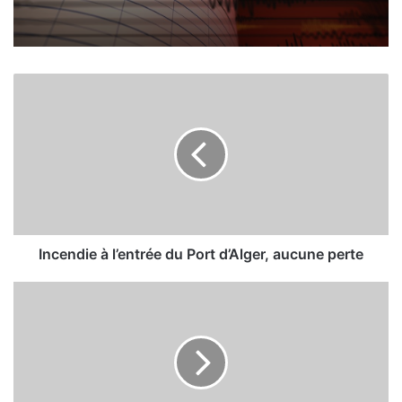
I
n
c
e
n
d
i
e
à
l
Incendie à l’entrée du Port d’Alger, aucune perte
’
e
5
n
0
t
%
r
d
é
e
e
s