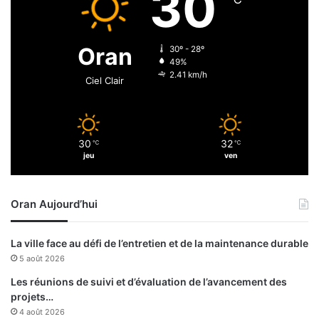
30
r
v
t
i
e
e
Oran
30º - 28º
n
49%
d
2.41 km/h
Ciel Clair
r
o
n
t
30
32
℃
℃
d
jeu
ven
u
d
Oran Aujourd’hui
e
s
s
La ville face au défi de l’entretien et de la maintenance durable
a
5 août 2026
l
e
Les réunions de suivi et d’évaluation de l’avancement des
m
projets…
e
4 août 2026