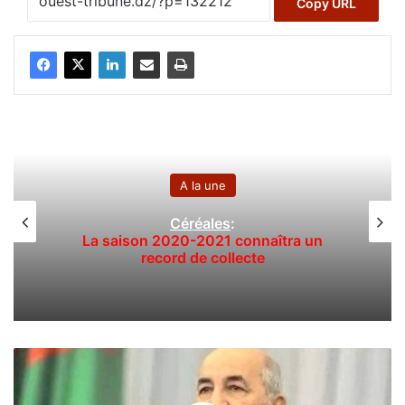
Copy URL
A la une
Céréales
:
La saison 2020-2021 connaîtra un
record de collecte
L
e
p