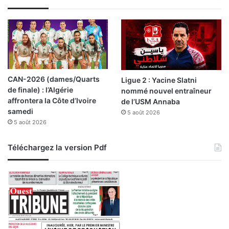
d
e
s
o
u
t
i
CAN-2026 (dames/Quarts
Ligue 2 : Yacine Slatni
e
de finale) : l’Algérie
nommé nouvel entraîneur
n
affrontera la Côte d’Ivoire
de l’USM Annaba
a
samedi
5 août 2026
u
5 août 2026
x
g
r
Téléchargez la version Pdf
o
u
p
e
s
t
e