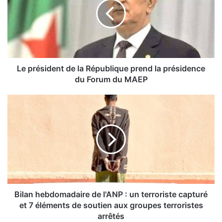
r
é
s
i
d
e
n
Le président de la République prend la présidence
t
du Forum du MAEP
d
e
B
l
i
a
l
R
a
é
n
p
h
u
e
b
b
l
d
i
o
Bilan hebdomadaire de l'ANP : un terroriste capturé
q
m
et 7 éléments de soutien aux groupes terroristes
u
a
arrêtés