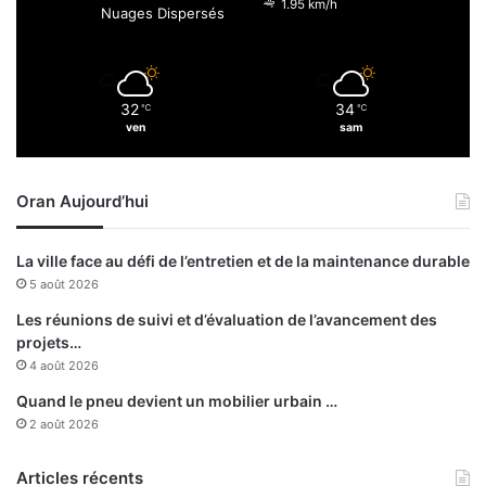
1.95 km/h
Nuages Dispersés
r
s
u
t
m
e
d
c
32
34
u
℃
℃
a
ven
sam
M
p
A
t
E
u
Oran Aujourd’hui
P
r
é
e
La ville face au défi de l’entretien et de la maintenance durable
t
5 août 2026
7
é
Les réunions de suivi et d’évaluation de l’avancement des
l
projets…
é
4 août 2026
m
Quand le pneu devient un mobilier urbain …
e
2 août 2026
n
t
s
Articles récents