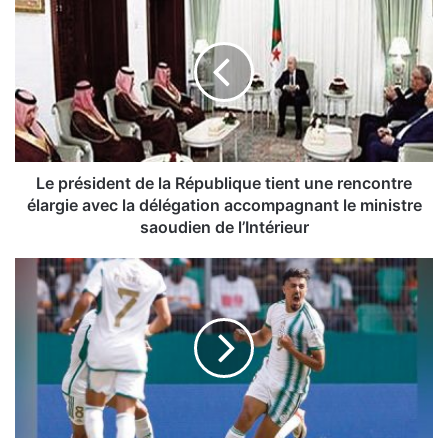
e
p
r
é
s
i
d
e
n
Le président de la République tient une rencontre
t
élargie avec la délégation accompagnant le ministre
d
saoudien de l’Intérieur
e
l
C
a
A
R
N
é
2
p
0
u
2
b
3
l
-
i
A