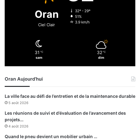
o
a
u
Oran
32º - 29º
r
r
51%
g
d
3.9 km/h
Ciel Clair
i
’
e
h
a
u
v
i
e
31
32
℃
℃
à
sam
dim
c
2
l
1
a
h
d
Oran Aujourd’hui
)
é
:
l
l
La ville face au défi de l’entretien et de la maintenance durable
é
a
5 août 2026
g
v
a
i
Les réunions de suivi et d’évaluation de l’avancement des
t
c
projets…
i
t
4 août 2026
o
o
Quand le pneu devient un mobilier urbain …
n
i