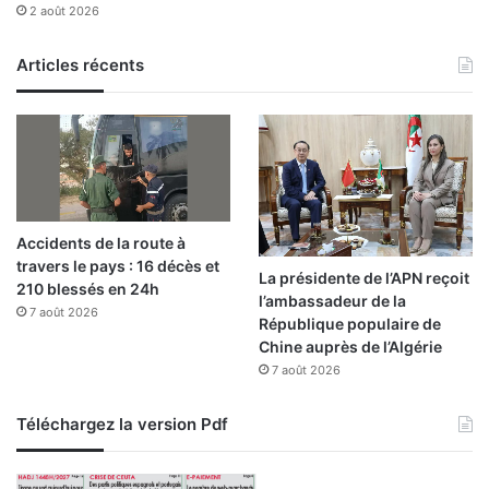
2 août 2026
a
r
c
e
c
,
Articles récents
o
s
m
e
p
u
a
l
g
e
n
a
a
l
Accidents de la route à
n
t
travers le pays : 16 décès et
t
e
La présidente de l’APN reçoit
210 blessés en 24h
l
r
l’ambassadeur de la
e
7 août 2026
n
République populaire de
m
a
Chine auprès de l’Algérie
i
t
7 août 2026
n
i
i
v
Téléchargez la version Pdf
s
e
t
p
r
o