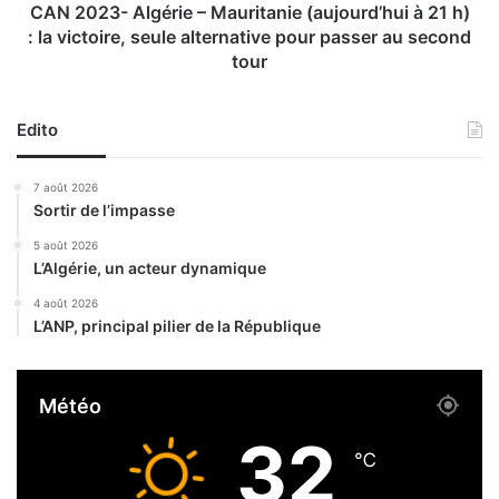
q
l
CAN 2023- Algérie – Mauritanie (aujourd’hui à 21 h)
u
g
: la victoire, seule alternative pour passer au second
e
é
tour
t
r
i
i
e
e
Edito
n
–
t
M
7 août 2026
u
a
Sortir de l’impasse
n
u
e
r
5 août 2026
r
i
L’Algérie, un acteur dynamique
e
t
4 août 2026
n
a
L’ANP, principal pilier de la République
c
n
o
i
n
e
Météo
t
(
r
a
32
e
u
℃
é
j
l