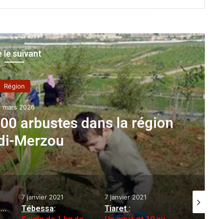
e le suivant
A la une
8 avril 2023
ons routières commises par
gistrées depuis le début du
madhan
7 janvier 2021
26 décembre 2021
24 février
Tiaret
:
Accidents de la circulation
El Tarf
:
: