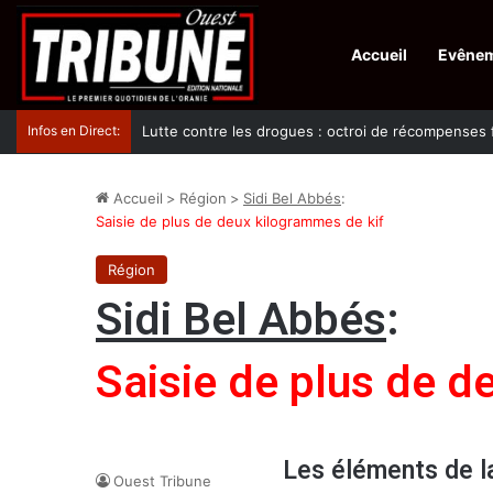
Accueil
Evêne
Infos en Direct:
Lutte contre les drogues : octroi de récompenses 
Accueil
>
Région
>
Sidi Bel Abbés
:
Saisie de plus de deux kilogrammes de kif
Région
Sidi Bel Abbés
:
Saisie de plus de d
Les éléments de la
Ouest Tribune