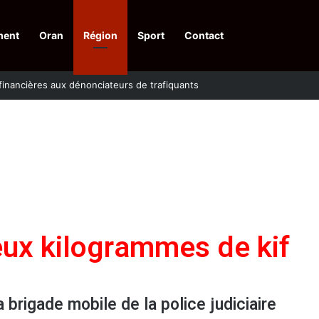
ment
Oran
Région
Sport
Contact
financières aux dénonciateurs de trafiquants
eux kilogrammes de kif
 brigade mobile de la police judiciaire