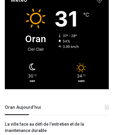
Météo
31
℃
Oran
31º - 28º
54%
3.99 km/h
Ciel Clair
30
34
℃
℃
ven
sam
Oran Aujourd’hui
La ville face au défi de l’entretien et de la
maintenance durable