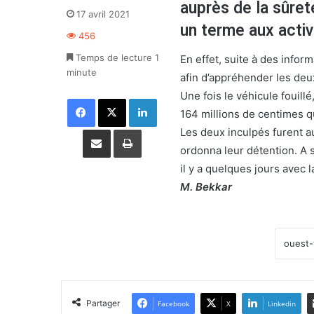
auprès de la sûret
17 avril 2021
un terme aux activ
456
Temps de lecture 1
En effet, suite à des inform
minute
afin d’appréhender les deu
Une fois le véhicule fouillé
Facebook
X
Linkedin
164 millions de centimes q
Partager par email
Imprimer
Les deux inculpés furent au
ordonna leur détention. A s
il y a quelques jours avec
M. Bekkar
Partager
Facebook
X
Linkedin