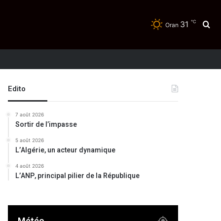
℃
31
Re
Oran
Edito
7 août 2026
Sortir de l’impasse
5 août 2026
L’Algérie, un acteur dynamique
4 août 2026
L’ANP, principal pilier de la République