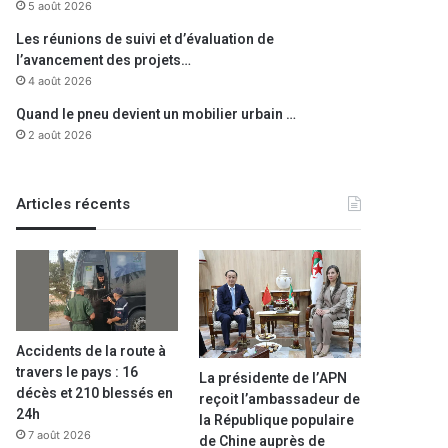
5 août 2026
Les réunions de suivi et d’évaluation de
l’avancement des projets…
4 août 2026
Quand le pneu devient un mobilier urbain …
2 août 2026
Région
Articles récents
7 janvier 2021
Tébessa
:
Saisie de 1 kg de 
Accidents de la route à
travers le pays : 16
La présidente de l’APN
décès et 210 blessés en
reçoit l’ambassadeur de
 2021
3 mars 2026
7 août 2023
24h
la République populaire
Souk Ahras : Djellaoui inspecte les chantiers de la ligne ferroviaire minière Est entre Dréa et Oued El Kebrit
Vague de chaleur sur plusieurs wilayas de l’ouest et du centre du pays à partir de ce mardi
7 août 2026
de Chine auprès de