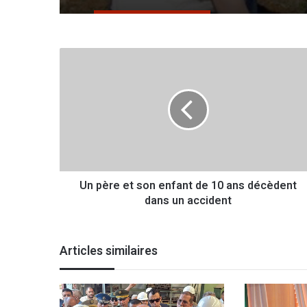
Saisie de 1 kg de cocaïn
U
n
p
è
r
e
e
t
s
Un père et son enfant de 10 ans décèdent
o
dans un accident
n
e
n
f
Articles similaires
a
n
t
d