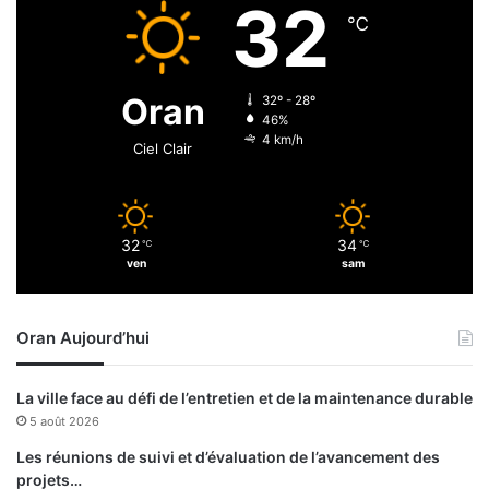
32
e
℃
d
d
e
Oran
32º - 28º
g
46%
u
4 km/h
Ciel Clair
e
r
r
e
32
34
℃
℃
ven
sam
Oran Aujourd’hui
La ville face au défi de l’entretien et de la maintenance durable
5 août 2026
Les réunions de suivi et d’évaluation de l’avancement des
projets…