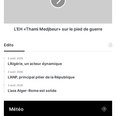
t
«
i
T
o
h
n
a
m
i
L’EH «Thami Medjbeur» sur le pied de guerre
M
e
Edito
d
j
b
5 août 2026
e
L’Algérie, un acteur dynamique
u
r
4 août 2026
L’ANP, principal pilier de la République
»
s
3 août 2026
u
L’axe Alger-Rome est solide
r
l
e
Météo
p
i