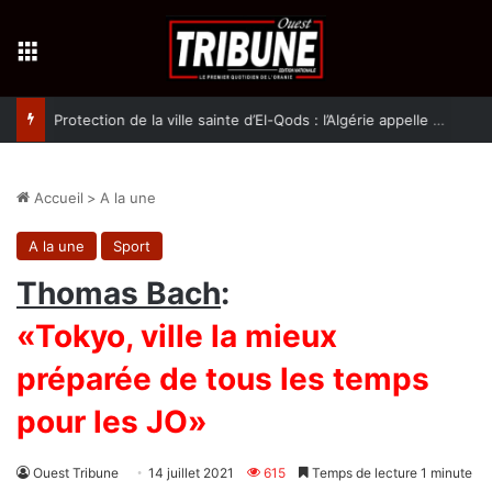
Menu
Protection de la ville sainte d’El-Qods : l’Algérie appelle à une action collective
Accueil
>
A la une
A la une
Sport
Thomas Bach
:
«Tokyo, ville la mieux
préparée de tous les temps
pour les JO»
Ouest Tribune
14 juillet 2021
615
Temps de lecture 1 minute