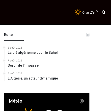
℃
29
Re
Oran
té
Edito
8 août 2026
La clé algérienne pour le Sahel
7 août 2026
Sortir de l’impasse
5 août 2026
L’Algérie, un acteur dynamique
Météo