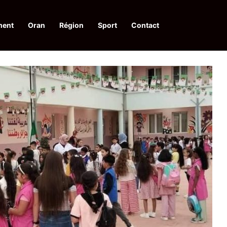
ment
Oran
Région
Sport
Contact
 d’acquis qualitatifs et historiques dans un climat de sécurité et de stabili