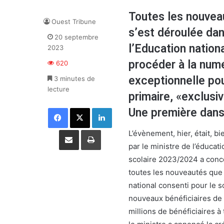
Toutes les nouveau
Ouest Tribune
s’est déroulée dan
20 septembre
l’Education nation
2023
procéder à la numé
620
exceptionnelle pou
3 minutes de
lecture
primaire, «exclus
Facebook
X
Linkedin
Une première dans
Partager par email
Imprimer
L’évènement, hier, était, bi
par le ministre de l’éducat
scolaire 2023/2024 a conce
toutes les nouveautés que c
national consenti pour le 
nouveaux bénéficiaires de 
millions de bénéficiaires à