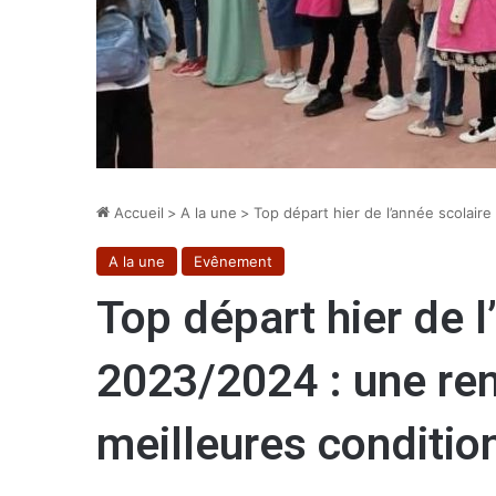
Accueil
>
A la une
>
Top départ hier de l’année scolair
A la une
Evênement
Top départ hier de l
2023/2024 : une ren
meilleures conditio