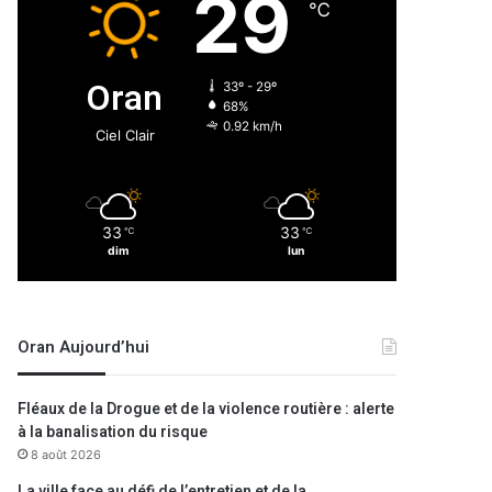
29
℃
Oran
33º - 29º
68%
0.92 km/h
Ciel Clair
33
33
℃
℃
dim
lun
Oran Aujourd’hui
Fléaux de la Drogue et de la violence routière : alerte
à la banalisation du risque
8 août 2026
La ville face au défi de l’entretien et de la