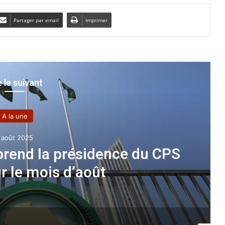
Partager par email
Imprimer
e le suivant
A la une
1 mai 2026
Attaf reçoit la présidente de
ciation France-Algérie