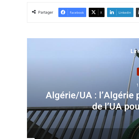
Partager
Facebook
X
Linkedin
Lir
e du CPS
Diplomatie : 
l’Asso