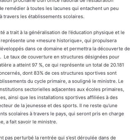
éation prochaine d’un office national de restauration
 de remédier à toutes les lacunes qui entachent un peu
 à travers les établissements scolaires.
é a trait à la généralisation de l’éducation physique et le
e représente une «mesure historique», qui propulsera
 développés dans ce domaine et permettra la découverte de
es. Le taux de couverture en structures désignées pour
ière a atteint 97 %, ce qui représente un total de 20.181
oncernés, dont 83% de ces structures sportives sont
blissements du cycle primaire, a souligné le ministre. Le
 institutions sectorielles adjacentes aux écoles primaires,
s, ainsi que les installations sportives affiliées à des
secteur de la jeunesse et des sports. Il ne reste qu’une
ts scolaires à travers le pays, qui seront pris en charge
, a fait savoir le ministre.
t pas perturbé la rentrée qui s’est déroulée dans de