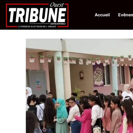
Accueil
Evêne
Infos en Direct:
La revue El Djeïch : l’Algérie poursuit la réalisation