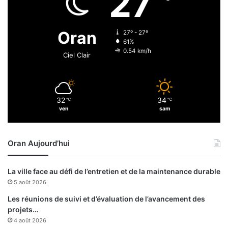
27
.
p
0
e
0
n
Oran
27º - 27º
0
a
61%
c
t
0.54 km/h
Ciel Clair
a
i
p
o
s
n
u
a
32
34
l
℃
℃
l
ven
sam
e
e
s
p
d
o
Oran Aujourd’hui
e
u
p
r
s
K
La ville face au défi de l’entretien et de la maintenance durable
y
a
5 août 2026
c
n
h
s
Les réunions de suivi et d’évaluation de l’avancement des
o
a
projets…
t
s
4 août 2026