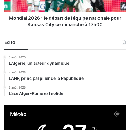
d
2
e
0
t
2
Mondial 2026 : le départ de l’équipe nationale pour
r
6
Kansas City ce dimanche à 17h00
a
:
n
l
s
e
Edito
p
d
o
é
5 août 2026
r
p
L’Algérie, un acteur dynamique
t
a
d
r
4 août 2026
e
L’ANP, principal pilier de la République
t
p
d
3 août 2026
l
e
L’axe Alger-Rome est solide
u
l
s
’
d
é
Météo
e
q
8
u
5
i
℃