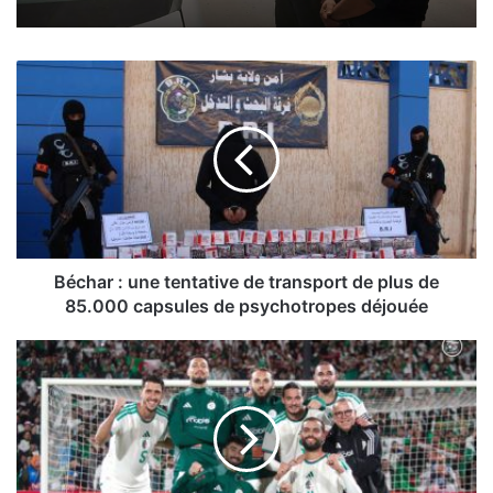
B
é
c
h
a
r
:
u
n
e
Béchar : une tentative de transport de plus de
t
85.000 capsules de psychotropes déjouée
e
n
M
t
o
a
n
t
d
i
i
v
a
e
l