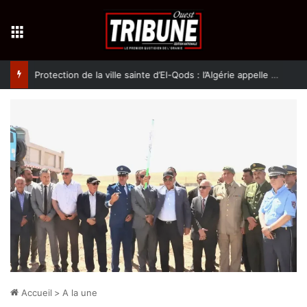
Menu
Protection de la ville sainte d’El-Qods : l’Algérie appelle à une action collective
Accueil
>
A la une