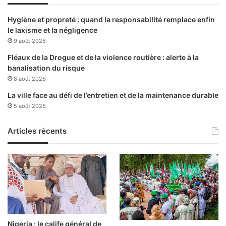
d
s
a
a
Hygiène et propreté : quand la responsabilité remplace enfin
i
s
le laxisme et la négligence
l
u
9 août 2026
l
r
e
l
Fléaux de la Drogue et de la violence routière : alerte à la
s
a
banalisation du risque
p
r
8 août 2026
a
é
La ville face au défi de l’entretien et de la maintenance durable
r
d
5 août 2026
é
u
q
c
u
Articles récents
t
i
i
p
o
e
n
s
d
p
e
o
s
u
d
r
é
Nigeria : le calife général de
l