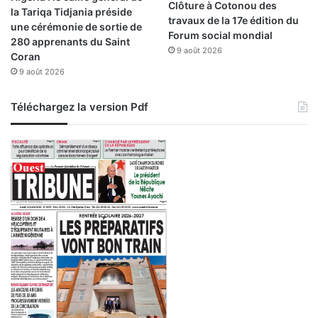
l
Clôture à Cotonou des
la Tariqa Tidjania préside
’
a
travaux de la 17e édition du
une cérémonie de sortie de
A
i
Forum social mondial
280 apprenants du Saint
l
s
9 août 2026
Coran
g
d
9 août 2026
é
e
r
r
i
é
Téléchargez la version Pdf
e
a
à
l
A
i
b
s
i
a
d
t
j
i
a
o
n
n
d
e
s
p
r