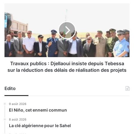
i
T
o
r
n
a
n
v
a
a
t
u
d
x
’
p
A
u
f
b
Travaux publics : Djellaoui insiste depuis Tebessa
r
l
sur la réduction des délais de réalisation des projets
i
i
q
c
u
s
Edito
e
:
s
D
9 août 2026
e
j
El Niño, cet ennemi commun
n
e
i
l
8 août 2026
o
La clé algérienne pour le Sahel
l
r
a