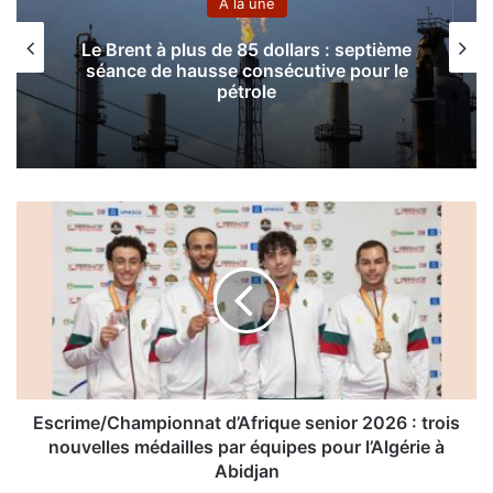
A la une
Le Brent à plus de 85 dollars : septième
séance de hausse consécutive pour le
pétrole
E
s
c
r
i
m
e
/
C
h
Escrime/Championnat d’Afrique senior 2026 : trois
a
nouvelles médailles par équipes pour l’Algérie à
m
Abidjan
p