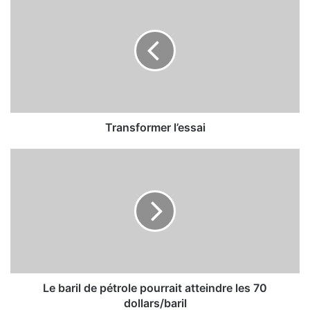
r
a
n
s
f
o
r
m
e
Transformer l’essai
r
l
L
’
e
e
b
s
a
s
r
a
i
i
l
d
e
p
Le baril de pétrole pourrait atteindre les 70
é
dollars/baril