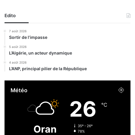
t
r
o
Edito
l
e
7 août 2026
p
Sortir de l’impasse
o
u
5 août 2026
L’Algérie, un acteur dynamique
r
r
4 août 2026
a
L’ANP, principal pilier de la République
i
t
a
Météo
t
t
26
e
℃
i
n
d
Oran
35º - 26º
r
78%