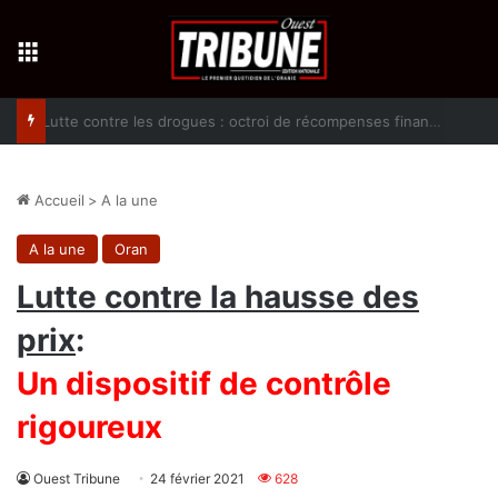
Menu
Lutte contre les drogues : octroi de récompenses financières aux dénonciateurs de trafiquants
Accueil
>
A la une
A la une
Oran
Lutte contre la hausse des
prix
:
Un dispositif de contrôle
rigoureux
Ouest Tribune
24 février 2021
628