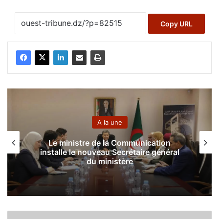
Copy URL
A la une
Le ministre de la Communication
installe le nouveau Secrétaire général
du ministère
T