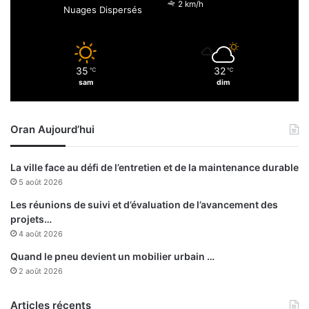
e
2 km/h
Nuages Dispersés
l
e
s
7
35
32
℃
℃
0
sam
dim
d
o
l
Oran Aujourd’hui
l
a
r
La ville face au défi de l’entretien et de la maintenance durable
s
5 août 2026
/
b
Les réunions de suivi et d’évaluation de l’avancement des
a
projets…
r
4 août 2026
i
Quand le pneu devient un mobilier urbain …
l
2 août 2026
Articles récents