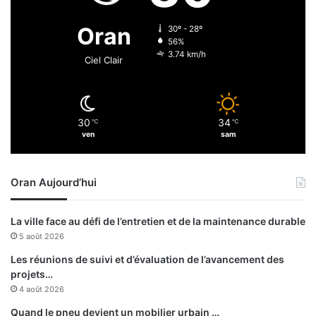
1
2
Oran
30º - 28º
j
56%
u
3.74 km/h
Ciel Clair
i
n
30
34
℃
℃
ven
sam
Oran Aujourd’hui
La ville face au défi de l’entretien et de la maintenance durable
5 août 2026
Les réunions de suivi et d’évaluation de l’avancement des
projets…
4 août 2026
Quand le pneu devient un mobilier urbain …