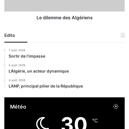
p
m
o
e
u
d
Le dilemme des Algériens
r
e
l
s
e
Edito
A
s
l
l
g
7 août 2026
é
é
Sortir de l’impasse
g
r
i
i
5 août 2026
s
L’Algérie, un acteur dynamique
e
l
n
4 août 2026
a
s
L’ANP, principal pilier de la République
t
i
v
Météo
e
s
30
d
℃
u