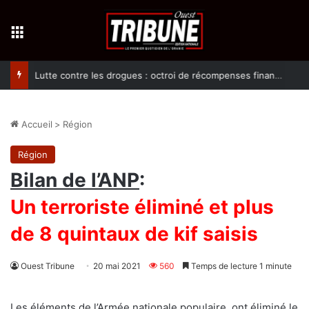
Menu
Lutte contre les drogues : octroi de récompenses financières aux dénonciateurs de trafiquants
Accueil
>
Région
Région
Bilan de l’ANP
:
Un terroriste éliminé et plus
de 8 quintaux de kif saisis
Ouest Tribune
20 mai 2021
560
Temps de lecture 1 minute
Les éléments de l’Armée nationale populaire, ont éliminé le