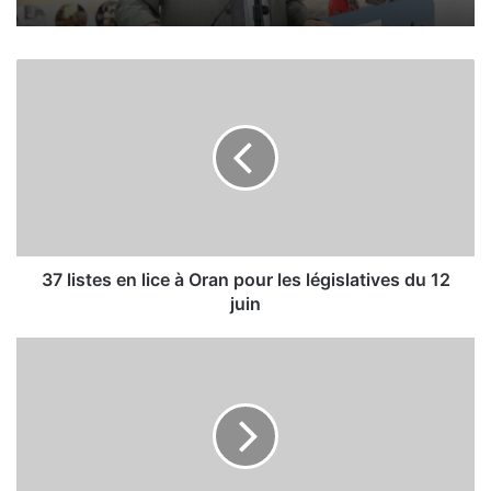
3
7
l
i
s
t
e
s
e
n
37 listes en lice à Oran pour les législatives du 12
l
juin
i
c
L
e
e
à
d
O
i
r
l
a
e
n
m