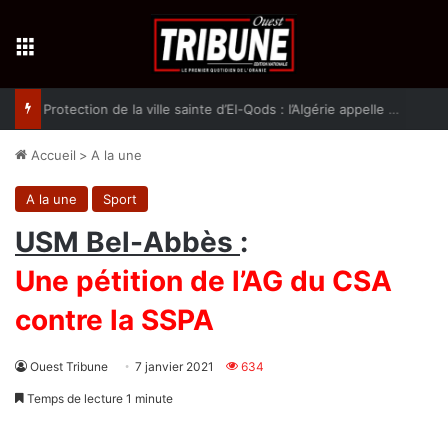
Menu
Protection de la ville sainte d’El-Qods : l’Algérie appelle à une action collective
Accueil
>
A la une
A la une
Sport
USM Bel-Abbès
:
Une pétition de l’AG du CSA
contre la SSPA
Ouest Tribune
7 janvier 2021
634
Temps de lecture 1 minute