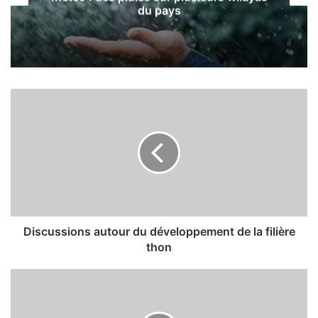
du pays
D
i
s
c
u
s
s
i
o
n
Discussions autour du développement de la filière
s
thon
a
u
L
t
a
o
J