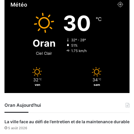
Météo
i
)
l
e
30
i
t
℃
è
p
r
a
e
s
Oran
32º - 28º
t
s
51%
h
e
1.75 km/h
Ciel Clair
o
a
n
u
p
r
32
34
℃
℃
o
ven
sam
c
h
a
Oran Aujourd’hui
i
n
t
La ville face au défi de l’entretien et de la maintenance durable
o
5 août 2026
u