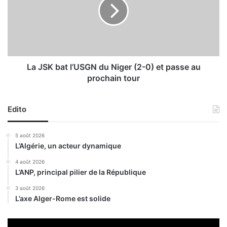
u
S
r
K
d
b
u
a
d
t
é
l
v
’
La JSK bat l’USGN du Niger (2-0) et passe au
e
U
prochain tour
l
S
o
G
p
N
Edito
p
d
e
u
5 août 2026
m
N
L’Algérie, un acteur dynamique
e
i
n
g
4 août 2026
t
L’ANP, principal pilier de la République
e
d
r
3 août 2026
e
(
L’axe Alger-Rome est solide
l
2
a
-
f
0