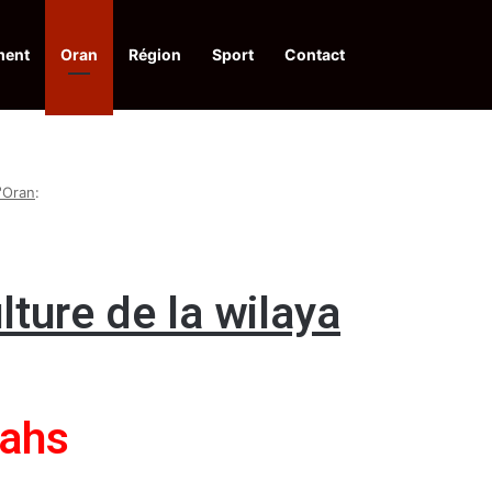
ment
Oran
Région
Sport
Contact
pelle à une action collective
d'Oran
:
lture de la wilaya
lahs