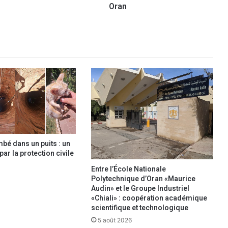
Oran
d
e
v
a
c
c
i
n
a
t
i
o
n
mbé dans un puits : un
o
ar la protection civile
p
é
Entre l’École Nationale
r
Polytechnique d’Oran «Maurice
a
Audin» et le Groupe Industriel
«Chiali» : coopération académique
t
scientifique et technologique
i
o
5 août 2026