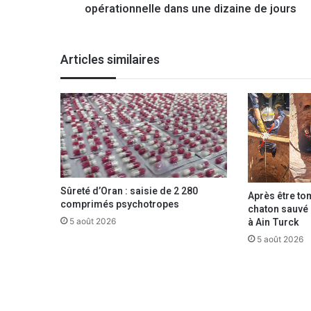
opérationnelle dans une dizaine de jours
u
v
e
l
Articles similaires
l
e
u
n
i
t
é
d
e
Sûreté d’Oran : saisie de 2 280
Après être to
p
comprimés psychotropes
chaton sauvé p
r
à Ain Turck
5 août 2026
o
5 août 2026
d
u
c
t
i