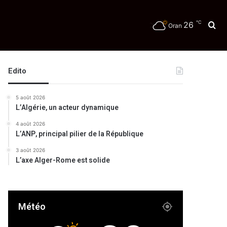
℃
26
Re
Oran
Edito
5 août 2026
L’Algérie, un acteur dynamique
4 août 2026
L’ANP, principal pilier de la République
3 août 2026
L’axe Alger-Rome est solide
Météo