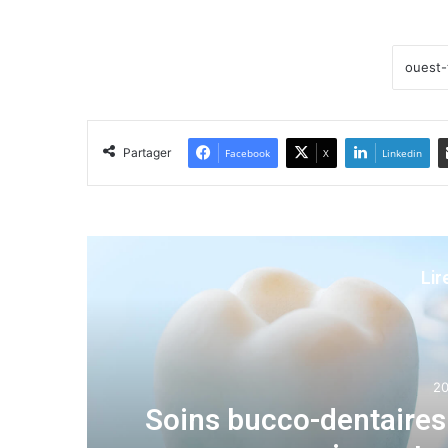
Partager
Facebook
X
Linkedin
Lir
20
Soins bucco-dentaires