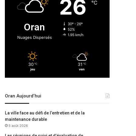
26
℃
Oran
30º - 26º
52%
1.95 km/h
Nuages Dispersés
30
31
℃
℃
jeu
ven
Oran Aujourd’hui
La ville face au défi de l’entretien et de la
maintenance durable
5 août 2026
Les réunions de suivi et d’évaluation de