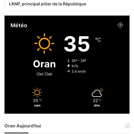
e
L’ANP, principal pilier de la République
a
u
S
Météo
é
n
35
é
℃
g
a
l
Oran
35º - 29º
c
41%
e
3.4 km/h
Ciel Clair
s
a
m
e
35
32
℃
℃
d
sam
dim
i
Oran Aujourd’hui