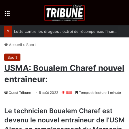
Menu
Lutte contre les drogues : octroi de récompenses financières aux dénonciateurs de trafiquants
Accueil
>
Sport
Sport
USMA: Boualem Charef nouvel
entraîneur
:
Ouest Tribune
5 août 2022
585
Temps de lecture 1 minute
Le technicien Boualem Charef est
devenu le nouvel entraîneur de l’USM