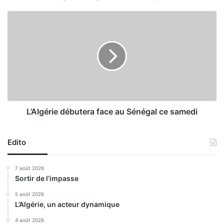
t
a
L
g
’
n
A
e
l
à
g
l
é
a
r
7
i
9
e
è
d
L’Algérie débutera face au Sénégal ce samedi
m
é
e
b
p
Edito
u
l
t
a
e
7 août 2026
c
r
Sortir de l’impasse
e
a
f
5 août 2026
L’Algérie, un acteur dynamique
a
c
4 août 2026