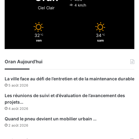
c
d
4 km/h
Ciel Clair
t
e
o
s
r
a
a
n
32
34
l
℃
℃
n
ven
sam
e
é
t
e
l
s
Oran Aujourd’hui
a
.
d
.
é
.
La ville face au défi de l’entretien et de la maintenance durable
t
5 août 2026
e
r
Les réunions de suivi et d’évaluation de l’avancement des
m
projets…
i
4 août 2026
n
Quand le pneu devient un mobilier urbain …
a
2 août 2026
t
i