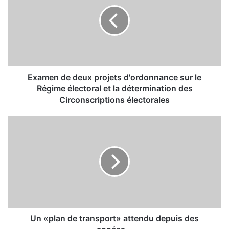
a
m
e
n
d
e
d
e
Examen de deux projets d'ordonnance sur le
u
Régime électoral et la détermination des
x
Circonscriptions électorales
p
r
U
o
n
j
«
e
p
t
l
s
a
d
n
'
d
o
e
r
t
Un «plan de transport» attendu depuis des
d
r