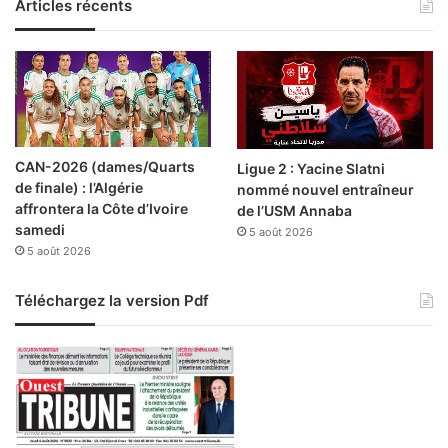
o
Articles récents
n
d
e
s
C
i
r
CAN-2026 (dames/Quarts
Ligue 2 : Yacine Slatni
c
de finale) : l’Algérie
nommé nouvel entraîneur
o
affrontera la Côte d’Ivoire
de l’USM Annaba
n
samedi
s
5 août 2026
5 août 2026
c
r
i
Téléchargez la version Pdf
p
t
i
o
n
s
é