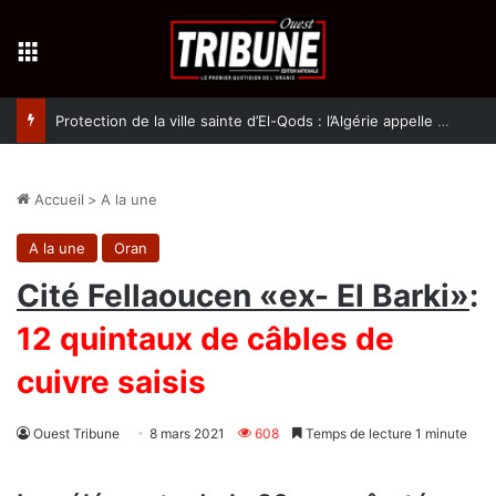
Menu
Protection de la ville sainte d’El-Qods : l’Algérie appelle à une action collective
Accueil
>
A la une
A la une
Oran
Cité Fellaoucen «ex- El Barki»
:
12 quintaux de câbles de
cuivre saisis
Ouest Tribune
8 mars 2021
608
Temps de lecture 1 minute