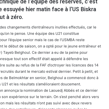
echnique de l’équipe des réserves, c’est
 essuyée hier matin face à l’US Biskra
ut à zéro.
des changements d’entraîneurs inutiles effectués, car le
 qu’on le pense. Une équipe des U21 constitue
our l’équipe senior mais le cas de l’USMBA reste
t le début de saison, on a opté pour le jeune entraîneur et
r) Tayeb Belghoul. Ce dernier a eu de la peine pour
resque tout son effectif était appelé à défendre les
re suite au refus de la FAF d’octroyer les licences des 14
crutés durant le mercato estival dernier. Petit à petit, et
es de Belmokhtar en senior, Belghoul a commencé donc à
 U21 et les résultats s’amélioraient doucement.
 on annonça la nomination de Laouedj Abbés et ce dernier
u son expérience sur le terrain. On s’est penché alors vers
on mais les résultats n’ont pas suivi avec deux revers