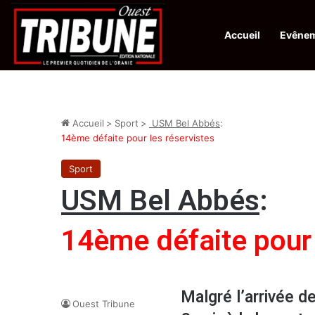
Accueil
Evêne
Infos en Direct:
Protection de la ville sainte d’El-Qods : l’Algérie ap
Accueil
>
Sport
>
USM Bel Abbés
:
14ème défaite pour les réservistes
Sport
USM Bel Abbés
:
14ème défaite pour 
Malgré l’arrivée d
Ouest Tribune