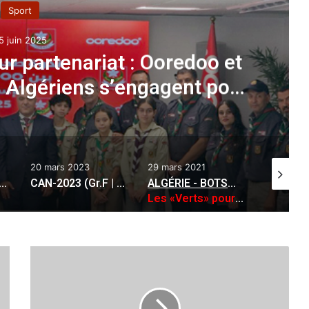
Sport
5 juin 2025
r partenariat : Ooredoo et
 Algériens s’engagent pour
nitaires et sociétaux
20 mars 2023
29 mars 2021
26 févrie
 (Match amical) Algérie (A’) – Nigéria (A) 2-2
CAN-2023 (Gr.F | Qualifications) Algérie : Belmadi explique la non-convocation d’Aouar face au Niger
ALGÉRIE - BOTSWANA
:
Les «Verts» pour terminer en beauté
J
S
K
-