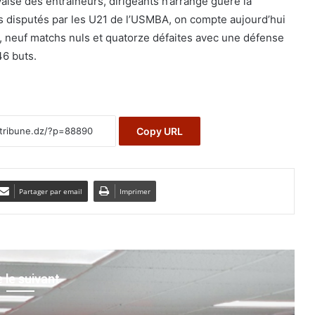
la valse des entraîneurs, dirigeants n’arrange guère la
hs disputés par les U21 de l’USMBA, on compte aujourd’hui
, neuf matchs nuls et quatorze défaites avec une défense
46 buts.
Copy URL
Partager par email
Imprimer
e le suivant