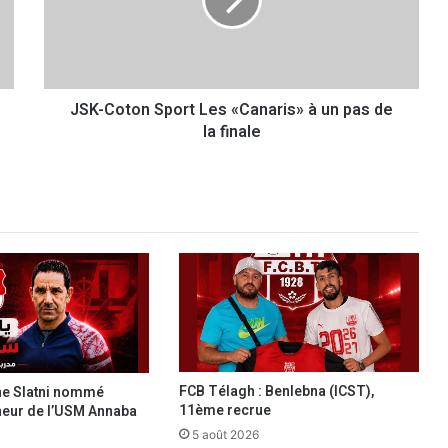
C
o
t
o
n
JSK-Coton Sport Les «Canaris» à un pas de
S
la finale
p
o
r
t
L
e
s
«
C
a
n
a
r
FCB Télagh : Benlebna (ICST),
ine Slatni nommé
i
11ème recrue
neur de l’USM Annaba
s
5 août 2026
»