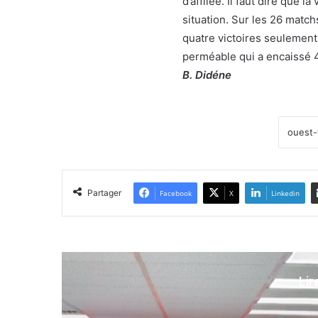
d’affilée. Il faut dire que 
situation. Sur les 26 matc
quatre victoires seulement
perméable qui a encaissé 
B. Didéne
Partager
Facebook
X
Linkedin
Lir