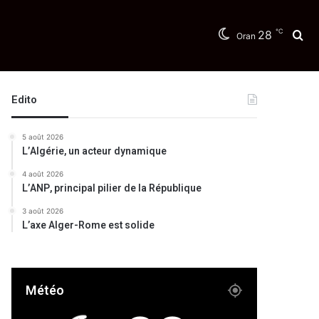
℃
28
Re
Oran
Edito
5 août 2026
L’Algérie, un acteur dynamique
4 août 2026
L’ANP, principal pilier de la République
3 août 2026
L’axe Alger-Rome est solide
Météo