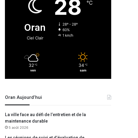
28
℃
Oran
28º - 28º
60%
1 km/h
Ciel Clair
32
34
℃
℃
ven
sam
Oran Aujourd’hui
La ville face au défi de l’entretien et de la
maintenance durable
5 août 2026
Les réunions de suivi et d’évaluation de