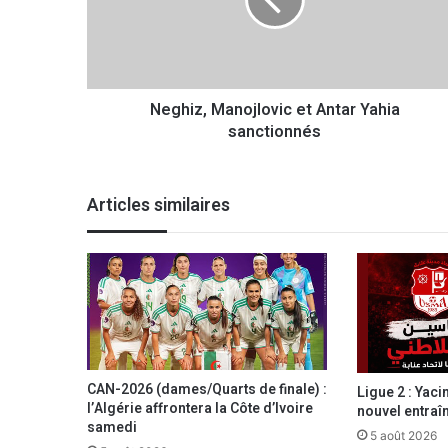
i
z
,
M
a
Neghiz, Manojlovic et Antar Yahia
n
sanctionnés
o
j
l
o
Articles similaires
v
i
c
e
t
A
n
t
a
CAN-2026 (dames/Quarts de finale) :
Ligue 2 : Yac
r
l’Algérie affrontera la Côte d’Ivoire
nouvel entraî
Y
samedi
5 août 2026
a