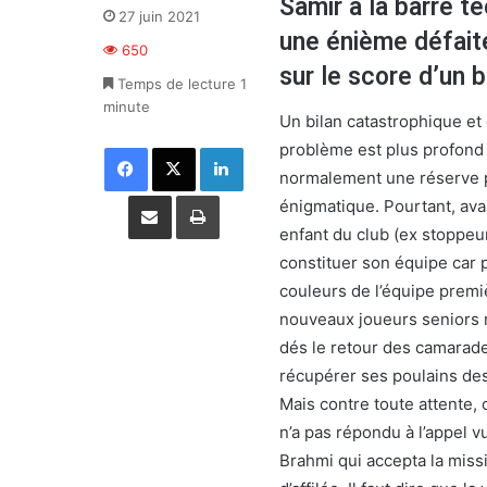
Samir à la barre t
27 juin 2021
une énième défaite
650
sur le score d’un b
Temps de lecture 1
minute
Un bilan catastrophique et 
problème est plus profond
Facebook
X
Linkedin
normalement une réserve p
Partager par email
Imprimer
énigmatique. Pourtant, avan
enfant du club (ex stoppeu
constituer son équipe car p
couleurs de l’équipe premiè
nouveaux joueurs seniors re
dés le retour des camarad
récupérer ses poulains des
Mais contre toute attente,
n’a pas répondu à l’appel v
Brahmi qui accepta la missi