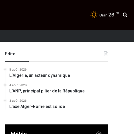
℃
26
Re
Oran
Edito
5 août 2026
L’Algérie, un acteur dynamique
4 août 2026
L’ANP, principal pilier de la République
3 août 2026
L’axe Alger-Rome est solide