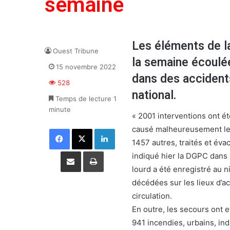
semaine
Les éléments de la
Ouest Tribune
la semaine écoulé
15 novembre 2022
dans des accidents 
528
national.
Temps de lecture 1
minute
« 2001 interventions ont ét
causé malheureusement le 
Facebook
X
Linkedin
1457 autres, traités et éva
Partager par email
Imprimer
indiqué hier la DGPC dans 
lourd a été enregistré au 
décédées sur les lieux d’ac
circulation.
En outre, les secours ont e
941 incendies, urbains, ind