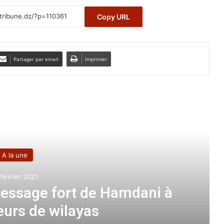
Copy URL
Partager par email
Imprimer
e le suivant
A la une
 février 2021
ssage fort de Hamdani à
eurs de wilayas