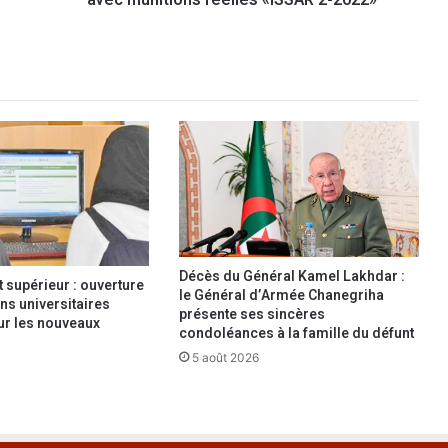
avec munitions réelles «ISSAR 2-2022»
r
m
é
e
C
h
a
n
e
g
r
i
h
Décès du Général Kamel Lakhdar :
supérieur : ouverture
a
le Général d’Armée Chanegriha
ns universitaires
s
présente ses sincères
our les nouveaux
condoléances à la famille du défunt
u
p
5 août 2026
e
r
v
i