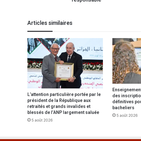
responsable
i
o
n
Articles similaires
d
e
l
a
v
i
s
i
o
n
Enseignement 
d
L’attention particulière portée par le
des inscriptio
u
président de la République aux
définitives p
P
retraités et grands invalides et
bacheliers
r
blessés de l’ANP largement saluée
5 août 2026
é
5 août 2026
s
i
d