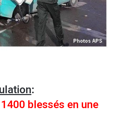
ulation
:
 1400 blessés en une