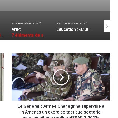
9 novembre 2022
29 novembre 2024
26 avril 2
ANP
:
Education : «L’utilisation des technologies modernes dans l’enseignement de l’histoire de l’Algérie», thème d’une conférence à Alger
2»
7 éléments de soutien aux groupes terroristes arrêtés en une semaine
L
e
G
é
n
é
r
a
l
Le Général d'Armée Chanegriha supervise à
d
In Amenas un exercice tactique sectoriel
'
A