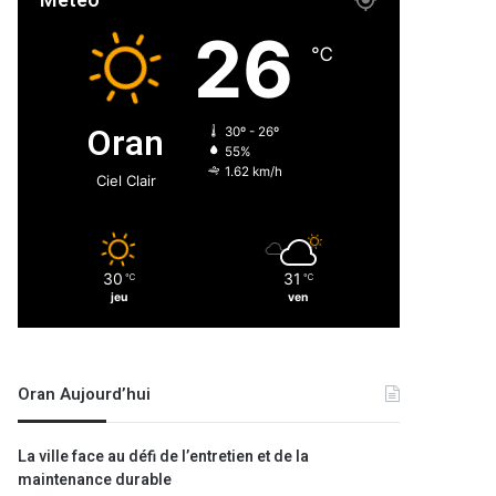
Météo
26
℃
Oran
30º - 26º
55%
1.62 km/h
Ciel Clair
30
31
℃
℃
jeu
ven
Oran Aujourd’hui
La ville face au défi de l’entretien et de la
maintenance durable