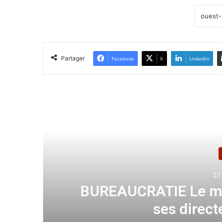
Partager
Facebook
X
Linkedin
Lir
27
dre
BUREAUCRATIE Le me
ses direct