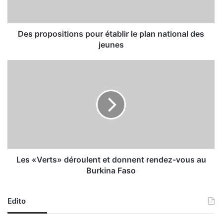
p
o
s
i
Des propositions pour établir le plan national des
t
jeunes
i
o
L
n
e
s
s
p
«
o
V
u
e
r
r
é
t
t
s
a
»
Les «Verts» déroulent et donnent rendez-vous au
b
d
Burkina Faso
l
é
i
r
r
o
Edito
l
u
e
l