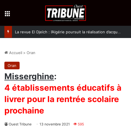
Menu
La revue El Djeïch : l’Algérie poursuit la réalisation d’acquis qualitatifs et historiques dans un climat de sécurité et de stabilité
Accueil
>
Oran
Oran
Misserghine
:
4 établissements éducatifs à
livrer pour la rentrée scolaire
prochaine
Ouest Tribune
13 novembre 2021
595