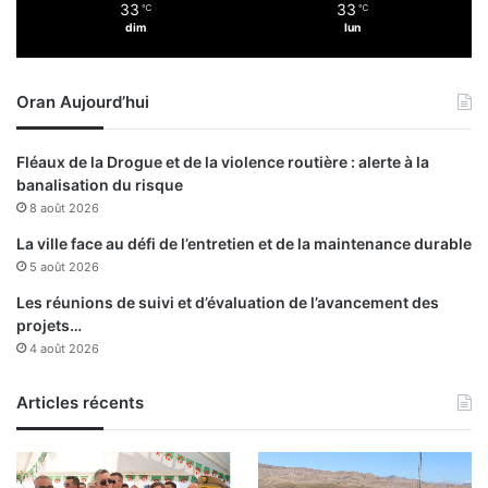
33
33
℃
℃
u
dim
lun
s
a
u
Oran Aujourd’hui
B
u
r
Fléaux de la Drogue et de la violence routière : alerte à la
k
banalisation du risque
i
8 août 2026
n
a
La ville face au défi de l’entretien et de la maintenance durable
F
5 août 2026
a
Les réunions de suivi et d’évaluation de l’avancement des
s
projets…
o
4 août 2026
Articles récents