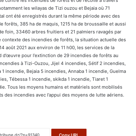
tte contre les incendies de forêts et de récolte à travers
notamment les wilayas de Tizi ouzou et Bejaia où 71
al ont été enregistrés durant la même période avec des
e forêts, 385 ha de maquis, 1215 ha de broussaille et aussi
e foin, 33460 arbres fruitiers et 21 palmiers ravagés par
contexte des incendies de forêts, la situation actuelle des
14 août 2021 aux environ de 11 h00, les services de la
ed d’œuvre pour l’extinction de 29 incendies de forêts au
ncendies à Tizi-Ouzou, Jijel 4 incendies, Sétif 2 incendies,
a 1 incendie, Bejaia 5 incendies, Annaba 1 incendie, Guelma
dies, Tébessa 1 incendie, skikda 1 incendie, Tiaret 1
ie. Tous les moyens humains et matériels sont mobilisés
nts des incendies avec l’appui des moyens de lutte aériens.
Copy URL