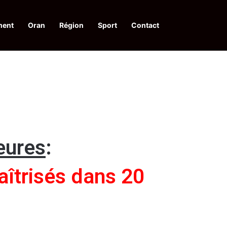
ment
Oran
Région
Sport
Contact
financières aux dénonciateurs de trafiquants
eures
:
aîtrisés dans 20