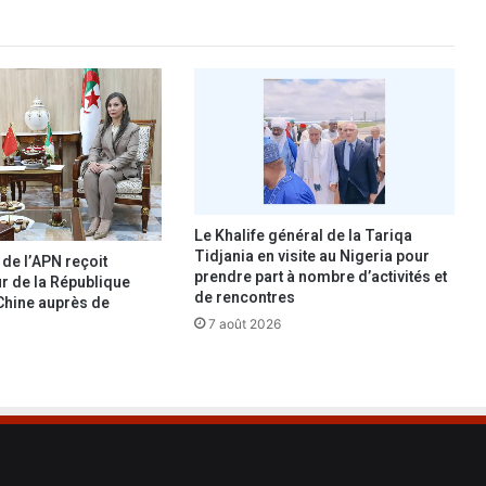
à
t
o
u
t
e
é
p
r
e
u
Le Khalife général de la Tariqa
v
Tidjania en visite au Nigeria pour
 de l’APN reçoit
prendre part à nombre d’activités et
e
r de la République
de rencontres
Chine auprès de
7 août 2026