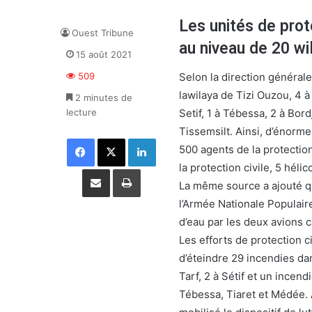
Les unités de prot
Ouest Tribune
au niveau de 20 wi
15 août 2021
Selon la direction générale
509
lawilaya de Tizi Ouzou, 4 à B
2 minutes de
Setif, 1 à Tébessa, 2 à Bord
lecture
Tissemsilt. Ainsi, d’énorm
Facebook
X
Linkedin
500 agents de la protection
la protection civile, 5 hél
Partager par email
Imprimer
La même source a ajouté qu
l’Armée Nationale Populair
d’eau par les deux avions ca
Les efforts de protection 
d’éteindre 29 incendies dans
Tarf, 2 à Sétif et un incen
Tébessa, Tiaret et Médée. 