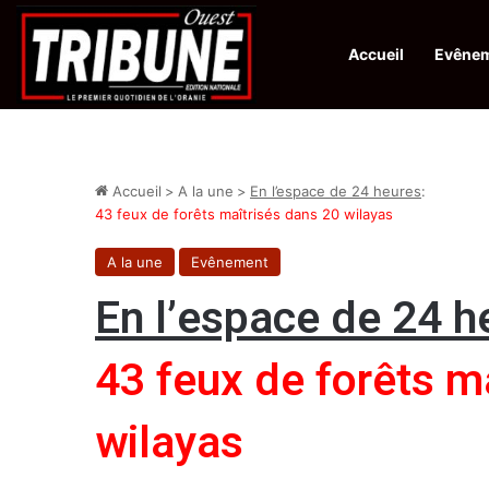
Accueil
Evêne
Infos en Direct:
Lutte contre les drogues : octroi de récompenses 
Accueil
>
A la une
>
En l’espace de 24 heures
:
43 feux de forêts maîtrisés dans 20 wilayas
A la une
Evênement
En l’espace de 24 h
43 feux de forêts m
wilayas