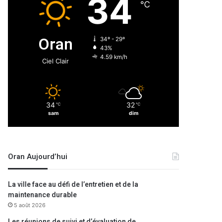
34
℃
Oran
34º - 29º
43%
4.59 km/h
Ciel Clair
34
32
℃
℃
sam
dim
Oran Aujourd’hui
La ville face au défi de l’entretien et de la
maintenance durable
5 août 2026
Les réunions de suivi et d’évaluation de