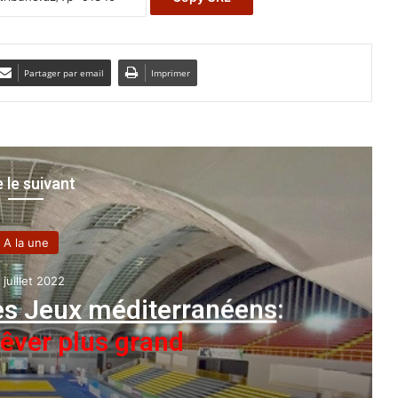
Partager par email
Imprimer
e le suivant
A la une
 juillet 2022
des Jeux méditerranéens
:
rêver plus grand