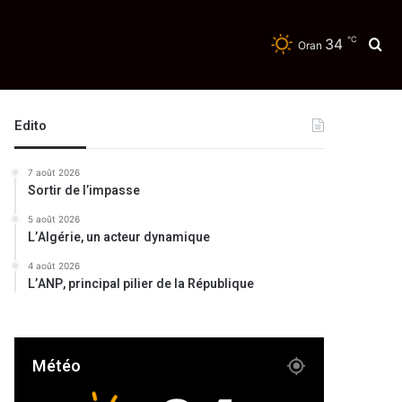
℃
34
Re
Oran
Edito
7 août 2026
Sortir de l’impasse
5 août 2026
L’Algérie, un acteur dynamique
4 août 2026
L’ANP, principal pilier de la République
Météo