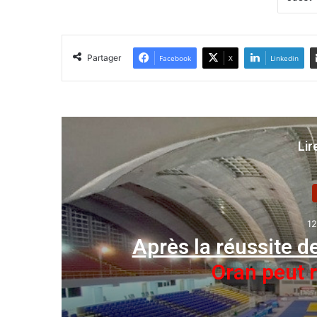
Partager
Facebook
X
Linkedin
Lir
12
ion
Après la réussite 
à
Oran peut 