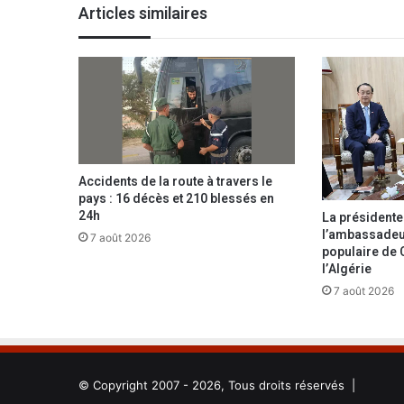
e
Articles similaires
r
b
a
l
i
s
é
s
p
Accidents de la route à travers le
a
pays : 16 décès et 210 blessés en
r
24h
La présidente
l
l’ambassadeu
7 août 2026
e
populaire de 
s
l’Algérie
s
7 août 2026
e
r
v
i
c
© Copyright 2007 - 2026, Tous droits réservés |
e