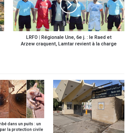
|
R
é
g
i
LRFO | Régionale Une, 6e j. : le Raed et
o
Arzew craquent, Lamtar revient à la charge
n
a
l
e
U
n
e
,
6
e
j
.
:
mbé dans un puits : un
l
ar la protection civile
e