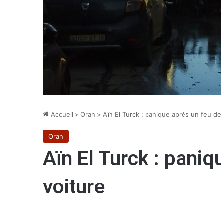
Accueil
>
Oran
>
Aïn El Turck : panique après un feu de
Oran
Aïn El Turck : paniq
voiture