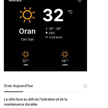
Météo
32
℃
Oran
32º - 28º
48%
4.29 km/h
Ciel Clair
32
34
℃
℃
ven
sam
Oran Aujourd’hui
La ville face au défi de l’entretien et de la
maintenance durable