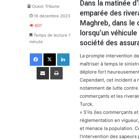
Dans la matinée d’
Ouest Tribune
emparée des river
16 décembre 2023
Maghreb, dans le c
607
lorsqu’un véhicule 
Temps de lecture 1
société des assur
minute
Facebook
X
Linkedin
La prompte intervention de
maîtriser à temps le sinist
Partager par email
Imprimer
déplore fort heureusement 
Cependant, cet incident a 
notamment de lutte contre 
commerçants et les riverain
Turck.
« S’ils (les commerçants et
réglementation en vigueur, 
et menace la population. Ce
l’intervention des sapeur