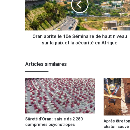
a
b
r
i
t
Oran abrite le 10e Séminaire de haut niveau
e
sur la paix et la sécurité en Afrique
l
e
1
0
Articles similaires
e
S
é
m
i
n
a
i
r
Sûreté d’Oran : saisie de 2 280
Après être to
e
comprimés psychotropes
chaton sauvé p
d