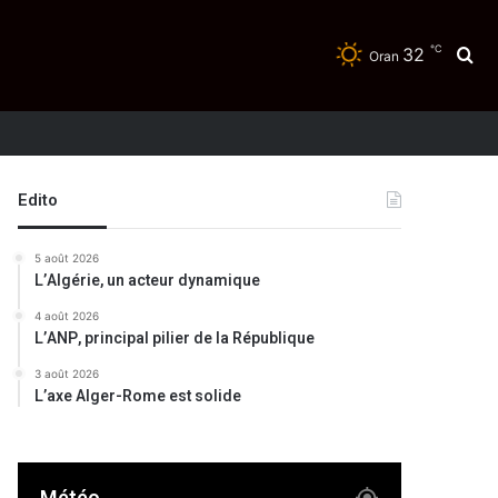
℃
32
Re
Oran
Edito
5 août 2026
L’Algérie, un acteur dynamique
4 août 2026
L’ANP, principal pilier de la République
3 août 2026
L’axe Alger-Rome est solide