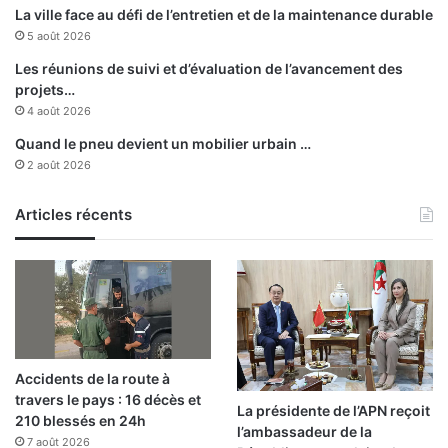
e
u
La ville face au défi de l’entretien et de la maintenance durable
u
r
5 août 2026
x
l
i
’
Les réunions de suivi et d’évaluation de l’avancement des
n
i
projets…
e
m
4 août 2026
x
p
Quand le pneu devient un mobilier urbain …
t
o
2 août 2026
r
r
i
t
c
a
Articles récents
a
n
b
c
l
e
e
d
s
u
q
d
u
é
Accidents de la route à
i
p
travers le pays : 16 décès et
p
i
La présidente de l’APN reçoit
210 blessés en 24h
e
s
l’ambassadeur de la
r
7 août 2026
t