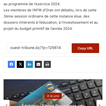
au programme de l’exercice 2024.
Les membres de l’APW d’Oran ont débattu, lors de cette
3ème session ordinaire de cette instance élue, des
dossiers inhérents à l’éducation, à l’investissement et au
projet du budget primitif de l’année 2024.
Copy URL
A la une
A 
lgérie Poste lance une
Brahi