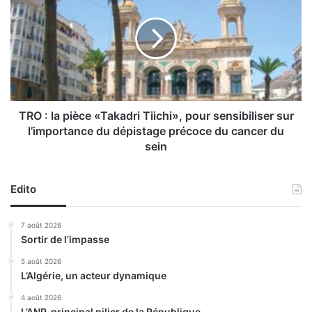
l
O
o
:
i
l
t
a
a
p
t
i
i
è
o
c
TRO : la pièce «Takadri Tiichi», pour sensibiliser sur
n
e
l’importance du dépistage précoce du cancer du
s
«
sein
a
T
g
a
r
k
Edito
i
a
c
d
7 août 2026
o
r
Sortir de l’impasse
l
i
e
T
5 août 2026
s
i
L’Algérie, un acteur dynamique
à
i
4 août 2026
A
c
L’ANP, principal pilier de la République