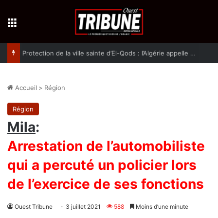
Menu
Protection de la ville sainte d’El-Qods : l’Algérie appelle à une action collective
Accueil
>
Région
Région
Mila
:
Arrestation de l’automobiliste
qui a percuté un policier lors
de l’exercice de ses fonctions
Ouest Tribune
3 juillet 2021
588
Moins d’une minute