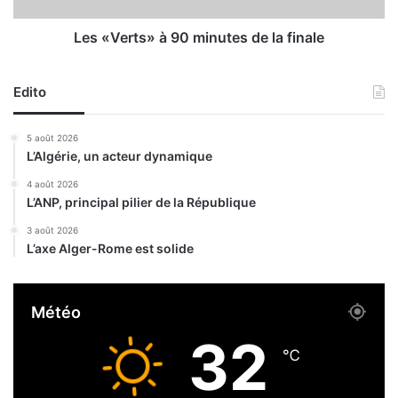
s
s
s
»
Les «Verts» à 90 minutes de la finale
é
à
s
9
d
Edito
0
a
m
n
i
5 août 2026
s
n
L’Algérie, un acteur dynamique
u
u
n
t
4 août 2026
a
L’ANP, principal pilier de la République
e
c
s
3 août 2026
c
d
L’axe Alger-Rome est solide
i
e
d
l
e
a
Météo
n
f
t
i
32
d
n
℃
e
a
l
l