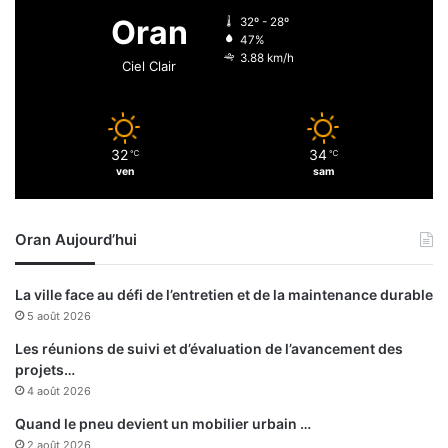
a
e
Oran
32º - 28º
c
47%
i
3.88 km/h
Ciel Clair
r
c
u
l
32
34
℃
℃
a
ven
sam
t
i
o
Oran Aujourd’hui
n
La ville face au défi de l’entretien et de la maintenance durable
5 août 2026
Les réunions de suivi et d’évaluation de l’avancement des
projets…
4 août 2026
Quand le pneu devient un mobilier urbain …
2 août 2026