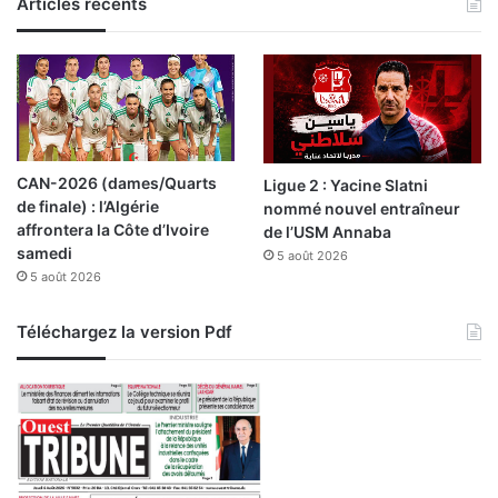
d
Articles récents
e
l
a
z
o
n
e
CAN-2026 (dames/Quarts
Ligue 2 : Yacine Slatni
d
de finale) : l’Algérie
nommé nouvel entraîneur
e
affrontera la Côte d’Ivoire
de l’USM Annaba
O
samedi
5 août 2026
u
5 août 2026
e
d
E
Téléchargez la version Pdf
l
-
H
a
d
a
ï