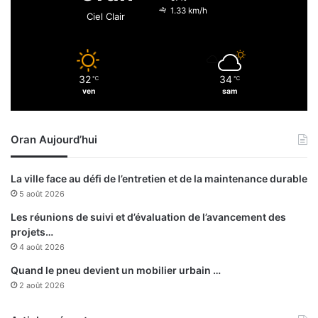
s
1.33 km/h
Ciel Clair
d
e
D
A
32
34
℃
℃
p
ven
sam
o
u
r
Oran Aujourd’hui
l
a
p
La ville face au défi de l’entretien et de la maintenance durable
r
5 août 2026
o
t
Les réunions de suivi et d’évaluation de l’avancement des
e
projets…
c
4 août 2026
t
Quand le pneu devient un mobilier urbain …
i
2 août 2026
o
n