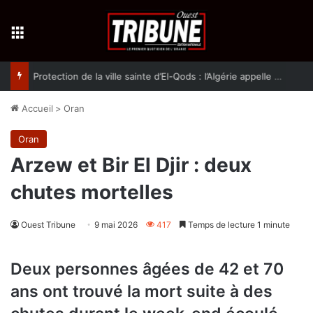
Menu
Protection de la ville sainte d’El-Qods : l’Algérie appelle à une action collective
Accueil
>
Oran
Oran
Arzew et Bir El Djir : deux
chutes mortelles
Ouest Tribune
9 mai 2026
417
Temps de lecture 1 minute
Deux personnes âgées de 42 et 70
ans ont trouvé la mort suite à des