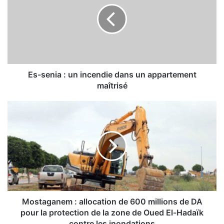
s
e
n
i
a
:
u
Es-senia : un incendie dans un appartement
n
maîtrisé
i
n
M
c
o
e
s
n
t
d
a
i
g
e
a
d
n
a
e
n
m
Mostaganem : allocation de 600 millions de DA
s
:
pour la protection de la zone de Oued El-Hadaïk
u
a
contre les inondations