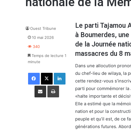
nationale de la Mé
Le parti Tajamou A
Ouest Tribune
à Boumerdes, une r
10 mai 2026
de la Journée nat
340
massacres du 8 ma
Temps de lecture 1
minute
Dans une allocution pronon
du chef-lieu de wilaya, la 
Facebook
X
Linkedin
cette rendez-vous s’inscriv
Partager par email
Imprimer
parti pour commémorer la J
«halte importante et décisiv
Elle a estimé que la mémoi
nation et pour la constructi
peuple et qu’il est, de ce f
générations futures. Aborda