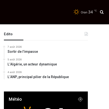
℃
34
Re
Oran
Edito
7 août 2026
Sortir de l’impasse
5 août 2026
L’Algérie, un acteur dynamique
4 août 2026
L’ANP, principal pilier de la République
Météo