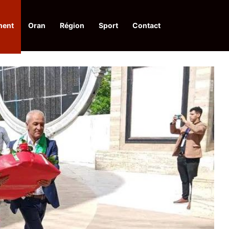
ment
Oran
Région
Sport
Contact
financières aux dénonciateurs de trafiquants