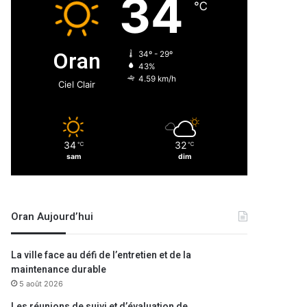
34
℃
Oran
34º - 29º
43%
4.59 km/h
Ciel Clair
34
32
℃
℃
sam
dim
Oran Aujourd’hui
La ville face au défi de l’entretien et de la
maintenance durable
5 août 2026
Les réunions de suivi et d’évaluation de