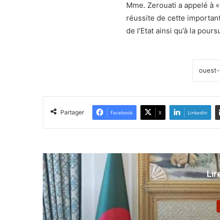
Mme. Zerouati a appelé à «l
réussite de cette importan
de l’Etat ainsi qu’à la po
Partager
Facebook
X
Linkedin
Lir