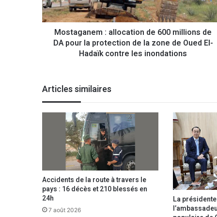
a
n
e
Mostaganem : allocation de 600 millions de
m
DA pour la protection de la zone de Oued El-
:
a
Hadaïk contre les inondations
l
l
o
Articles similaires
c
a
t
i
o
n
d
e
6
Accidents de la route à travers le
0
pays : 16 décès et 210 blessés en
0
24h
La présidente
m
l’ambassadeu
7 août 2026
i