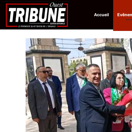
Accueil
Evêne
Infos en Direct:
Lutte contre les drogues : octroi de récompenses 