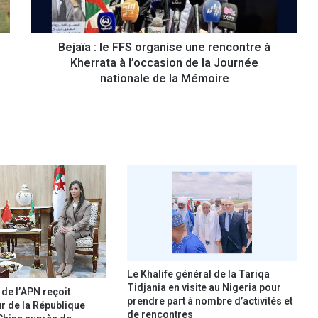
:
l
e
Bejaïa : le FFS organise une rencontre à
F
Kherrata à l’occasion de la Journée
F
S
nationale de la Mémoire
o
r
g
a
n
i
s
e
u
n
e
r
e
Le Khalife général de la Tariqa
n
Tidjania en visite au Nigeria pour
 de l’APN reçoit
c
prendre part à nombre d’activités et
r de la République
de rencontres
o