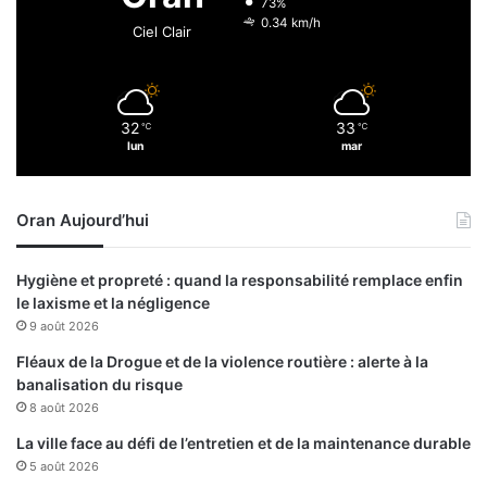
73%
d
0.34 km/h
Ciel Clair
e
l
’
u
32
33
℃
℃
s
lun
mar
i
n
e
Oran Aujourd’hui
«
R
a
Hygiène et propreté : quand la responsabilité remplace enfin
y
le laxisme et la négligence
a
9 août 2026
n
O
Fléaux de la Drogue et de la violence routière : alerte à la
x
banalisation du risque
»
8 août 2026
La ville face au défi de l’entretien et de la maintenance durable
5 août 2026