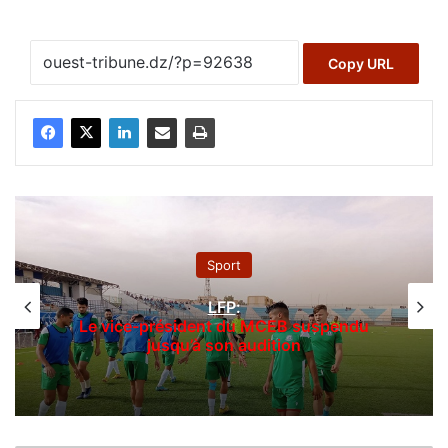
Copy URL
Sport
LFP
:
Le vice-président du MCEB suspendu
jusqu’à son audition