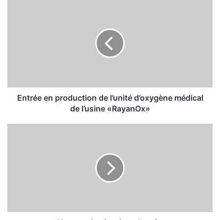
E
n
t
r
é
e
e
n
p
r
Entrée en production de l’unité d’oxygène médical
o
de l’usine «RayanOx»
d
u
U
c
n
t
e
i
x
o
e
n
r
d
c
e
i
l
c