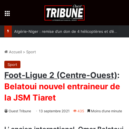
Menu
Algérie-Niger : remise d’un don de 4 hélicoptères et d’équipement militaires à l’armée nigérienne
Accueil
>
Sport
Sport
Foot-Ligue 2 (Centre-Ouest)
:
Belatoui nouvel entraineur de
la JSM Tiaret
Ouest Tribune
13 septembre 2021
435
Moins d’une minute