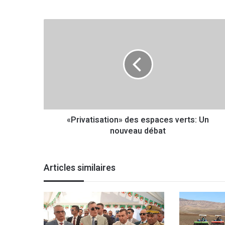
«
P
r
i
v
a
t
i
s
«Privatisation» des espaces verts: Un
a
nouveau débat
t
i
o
n
Articles similaires
»
d
e
s
e
s