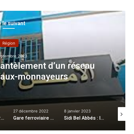
e le suivant
Région
eptembre 2023
ntèlement d’un réseau
 faux-monnayeurs
27 décembre 2022
8 janvier 2023
15 avril 2
Mascara : les barrages se renforcent de 5,4 millions de m3 d’eau
Gare ferroviaire de Mostaganem : la voie dans un mauvais état
Sidi Bel Abbés : la protection civile sensibilise
Oum El 
Saisie de 272.000 DA en 