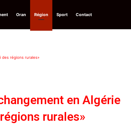
ment
Oran
Région
Sport
Contact
 d’acquis qualitatifs et historiques dans un climat de sécurité et de stabili
 des régions rurales»
changement en Algérie
 régions rurales»