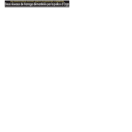
Région
20 mai 2025
Mascara : les barrages se r
millions de m3 d
022
3 octobre 2025
5 avril 2025
Bouaghi
:
Dessalement de l’eau de mer : l’usine «Cap Djinet 2» à Boumerdès entre en production à pleine capacité
Adrar : projets de réalisation de chambres froides d’une capacité globale de 20.000 m3
faux billets de banque