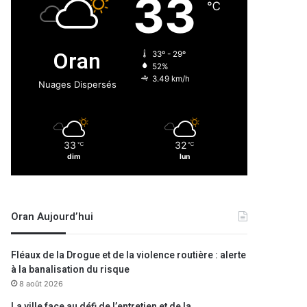
33
℃
Oran
33º - 29º
52%
3.49 km/h
Nuages Dispersés
33
32
℃
℃
dim
lun
Oran Aujourd’hui
Fléaux de la Drogue et de la violence routière : alerte
à la banalisation du risque
8 août 2026
La ville face au défi de l’entretien et de la