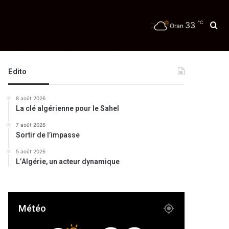
℃
33
Re
Oran
té
Edito
8 août 2026
La clé algérienne pour le Sahel
7 août 2026
Sortir de l’impasse
5 août 2026
L’Algérie, un acteur dynamique
Météo