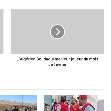
L
’
A
l
g
é
r
i
e
L’Algérien Boudaoui meilleur joueur du mois
n
de février
B
o
u
d
a
o
u
i
m
e