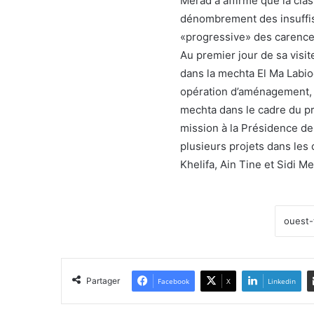
Merad a affirmé que la clas
dénombrement des insuffis
«progressive» des carence
Au premier jour de sa visit
dans la mechta El Ma Labio
opération d’aménagement, 
mechta dans le cadre du 
mission à la Présidence de 
plusieurs projets dans le
Khelifa, Ain Tine et Sidi M
Partager
Facebook
X
Linkedin