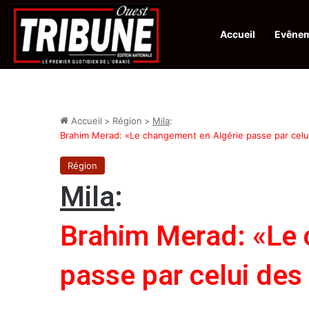
Accueil
Evêne
Infos en Direct:
La revue El Djeïch : l’Algérie poursuit la réalisation
Accueil
>
Région
>
Mila
:
Brahim Merad: «Le changement en Algérie passe par celui
Région
Mila
:
Brahim Merad: «Le 
passe par celui des