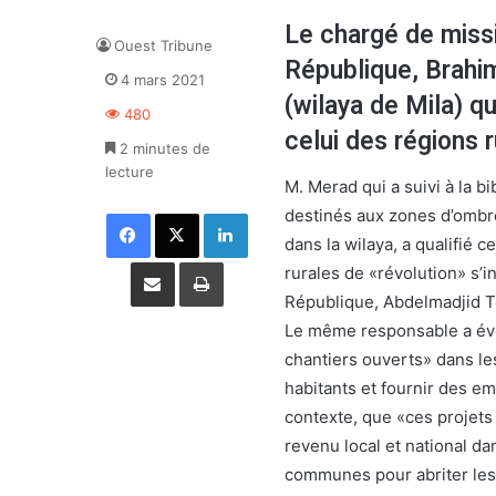
Le chargé de missi
Ouest Tribune
République, Brahi
4 mars 2021
(wilaya de Mila) q
480
celui des régions r
2 minutes de
lecture
M. Merad qui a suivi à la b
destinés aux zones d’ombre 
Facebook
X
Linkedin
dans la wilaya, a qualifié 
Partager par email
Imprimer
rurales de «révolution» s’i
République, Abdelmadjid T
Le même responsable a évoq
chantiers ouverts» dans le
habitants et fournir des em
contexte, que «ces projets
revenu local et national da
communes pour abriter les 