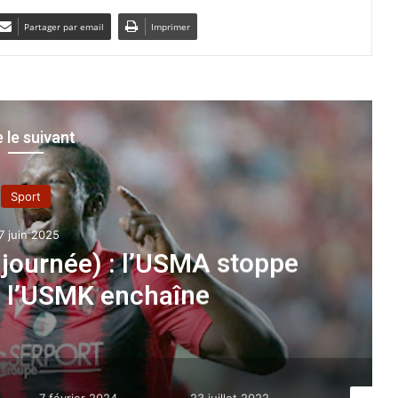
Partager par email
Imprimer
e le suivant
Sport
7 juin 2025
 journée) : l’USMA stoppe
, l’USMK enchaîne
7 février 2024
23 juillet 2022
8 décemb