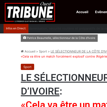
Accueil
Evêne
Infos en Direct:
Lutte contre les drogues : octroi de récompenses 
Patrice Beaumelle, sélectionneur de la Côte d’Ivoire
Accueil
>
Sport
>
LE SÉLECTIONNEUR DE LA CÔTE D’IV
«Cela va être un match forcément explosif contre l’Algéri
Sport
LE SÉLECTIONNEUR
D’IVOIRE
:
«Cela va être un ma