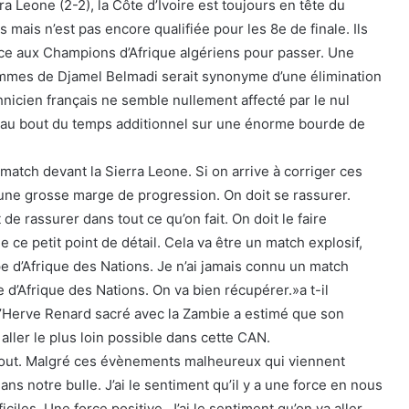
a Leone (2-2), la Côte d’Ivoire est toujours en tête du
 mais n’est pas encore qualifiée pour les 8e de finale. Ils
ace aux Champions d’Afrique algériens pour passer. Une
ommes de Djamel Belmadi serait synonyme d’une élimination
hnicien français ne semble nullement affecté par le nul
 au bout du temps additionnel sur une énorme bourde de
match devant la Sierra Leone. Si on arrive à corriger ces
e une grosse marge de progression. On doit se rassurer.
 de rassurer dans tout ce qu’on fait. On doit le faire
e ce petit point de détail. Cela va être un match explosif,
e d’Afrique des Nations. Je n’ai jamais connu un match
d’Afrique des Nations. On va bien récupérer.»a t-il
 d’Herve Renard sacré avec la Zambie a estimé que son
ller le plus loin possible dans cette CAN.
tout. Malgré ces évènements malheureux qui viennent
ans notre bulle. J’ai le sentiment qu’il y a une force en nous
ciles. Une force positive. J’ai le sentiment qu’on va aller