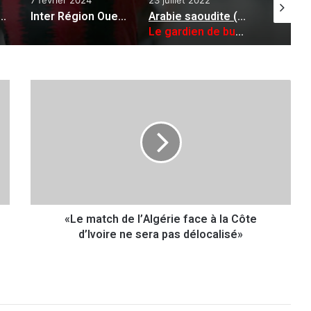
« détruit psychologiquement » après l’échec du Brésil
:
Inter Région Ouest (13ème journée) : quatre beaux derbys attendus
Arabie saoudite (Transfert)
:
Le gardien de but algérien Khedaïria rejoint Al-Shulla Club
«
L
e
m
a
t
c
h
d
«Le match de l’Algérie face à la Côte
e
d’Ivoire ne sera pas délocalisé»
l
’
A
l
g
é