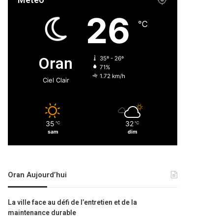
Météo
26
℃
Oran
35º - 26º
71%
1.72 km/h
Ciel Clair
35
32
℃
℃
sam
dim
Oran Aujourd’hui
La ville face au défi de l’entretien et de la
maintenance durable