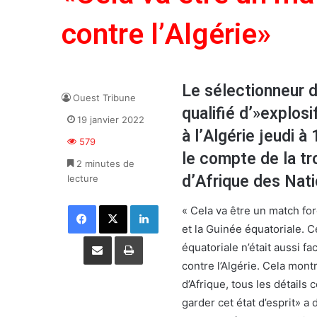
contre l’Algérie»
Le sélectionneur d
Ouest Tribune
qualifié d’»explos
19 janvier 2022
à l’Algérie jeudi 
579
le compte de la t
2 minutes de
d’Afrique des Nati
lecture
Facebook
X
Linkedin
« Cela va être un match for
et la Guinée équatoriale. 
Partager par email
Imprimer
équatoriale n’était aussi fa
contre l’Algérie. Cela mon
d’Afrique, tous les détails 
garder cet état d’esprit» a 