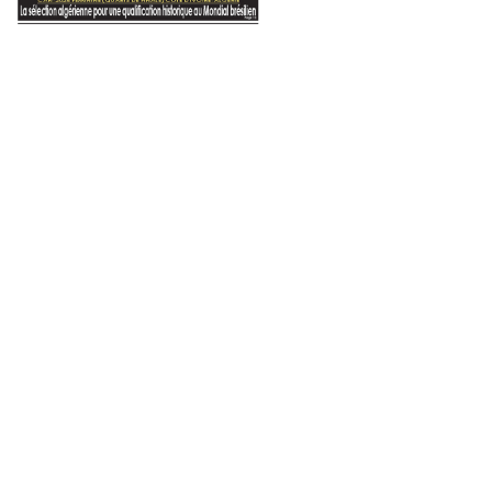
Sport
11 décembre 2022
Mondial : Neymar « détruit ps
après l’échec du B
re 2023
10 décembre 2023
23 février 2022