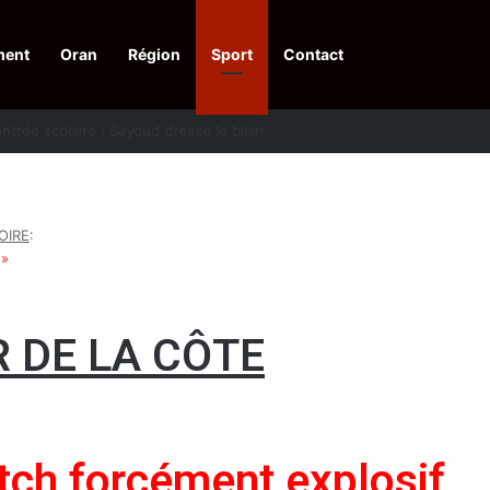
ment
Oran
Région
Sport
Contact
financières aux dénonciateurs de trafiquants
OIRE
:
e»
 DE LA CÔTE
tch forcément explosif