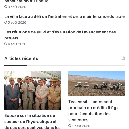
banalisation du risque
e
8 août 2026
l
e
La ville face au défi de l’entretien et de la maintenance durable
s
5 août 2026
o
Les réunions de suivi et d’évaluation de l’avancement des
r
projets…
g
4 août 2026
a
n
Articles récents
i
s
a
t
i
o
n
s
Tissemsilt : lancement
s
prochain du crédit «R’fig»
u
pour l’acquisition des
Exposé sur la situation du
b
semences
secteur de l’hydraulique et
v
8 août 2026
de ses perspectives dans les