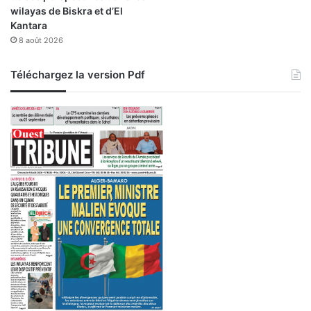
e
wilayas de Biskra et d’El
r
Kantara
s
8 août 2026
i
v
Téléchargez la version Pdf
e
s