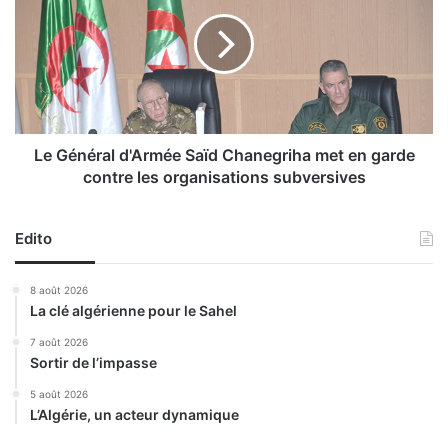
h
G
a
é
l
n
l
é
u
r
c
a
i
l
n
d
Le Général d'Armée Saïd Chanegriha met en garde
o
'
contre les organisations subversives
g
A
è
r
n
m
Edito
e
é
s
e
8 août 2026
s
S
La clé algérienne pour le Sahel
a
a
i
ï
7 août 2026
s
Sortir de l’impasse
d
i
C
5 août 2026
s
h
L’Algérie, un acteur dynamique
d
a
a
n