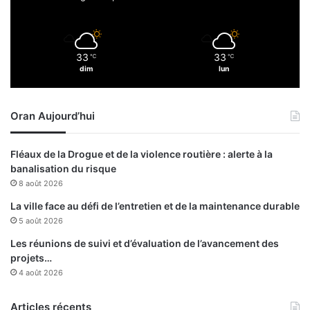
p
»
e
r
l
33
33
’
℃
℃
dim
lun
é
l
e
Oran Aujourd’hui
v
a
g
Fléaux de la Drogue et de la violence routière : alerte à la
e
banalisation du risque
c
8 août 2026
a
m
La ville face au défi de l’entretien et de la maintenance durable
e
5 août 2026
l
Les réunions de suivi et d’évaluation de l’avancement des
i
projets…
n
4 août 2026
e
t
l
Articles récents