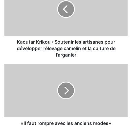
u
t
a
r
K
r
i
Kaoutar Krikou : Soutenir les artisanes pour
k
développer l’élevage camelin et la culture de
o
l’arganier
u
:
«
S
I
o
l
u
f
t
a
e
u
n
t
i
r
r
o
l
m
«Il faut rompre avec les anciens modes»
e
p