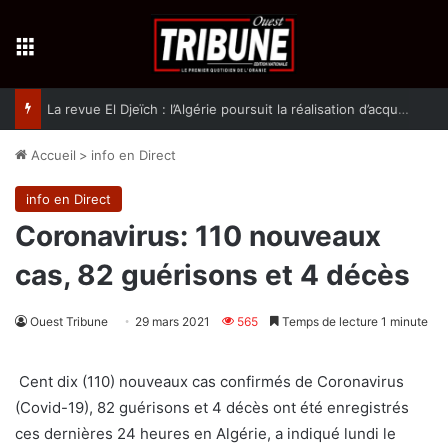
Menu
La revue El Djeïch : l’Algérie poursuit la réalisation d’acquis qualitatifs et historiques dans un climat de sécurité et de stabilité
Accueil
>
info en Direct
info en Direct
Coronavirus: 110 nouveaux
cas, 82 guérisons et 4 décès
Ouest Tribune
29 mars 2021
565
Temps de lecture 1 minute
Cent dix (110) nouveaux cas confirmés de Coronavirus
(Covid-19), 82 guérisons et 4 décès ont été enregistrés
ces dernières 24 heures en Algérie, a indiqué lundi le