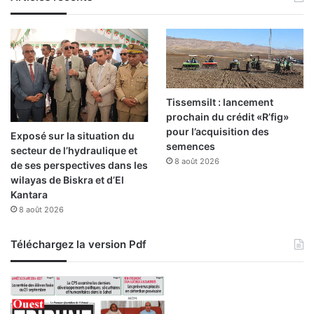
a
c
u
l
t
u
r
Tissemsilt : lancement
e
prochain du crédit «R’fig»
d
pour l’acquisition des
Exposé sur la situation du
e
semences
secteur de l’hydraulique et
l
8 août 2026
de ses perspectives dans les
’
wilayas de Biskra et d’El
a
Kantara
r
8 août 2026
g
a
Téléchargez la version Pdf
n
i
e
r