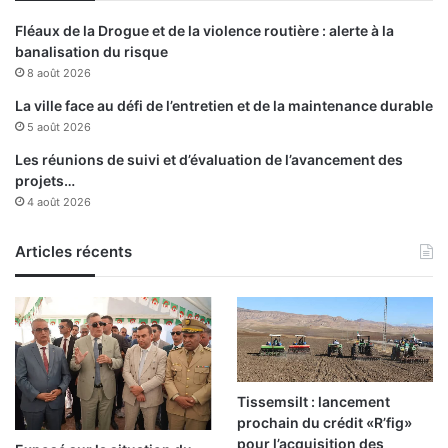
d
Fléaux de la Drogue et de la violence routière : alerte à la
é
banalisation du risque
c
8 août 2026
è
s
La ville face au défi de l’entretien et de la maintenance durable
5 août 2026
Les réunions de suivi et d’évaluation de l’avancement des
projets…
4 août 2026
Articles récents
Tissemsilt : lancement
prochain du crédit «R’fig»
pour l’acquisition des