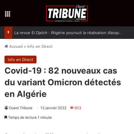
Menu
La revue El Djeïch : l’Algérie poursuit la réalisation d’acquis qualitatifs et historiques dans un climat de sécurité et de stabilité
Accueil
>
info en Direct
info en Direct
Covid-19 : 82 nouveaux cas
du variant Omicron détectés
en Algérie
Ouest Tribune
13 janvier 2022
603
Temps de lecture 1 minute