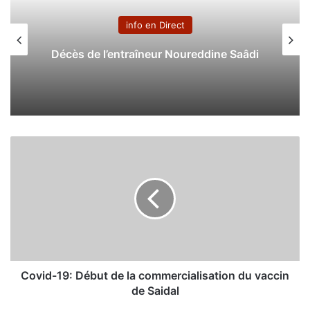
info en Direct
Décès de l’entraîneur Noureddine Saâdi
C
o
v
i
d
-
1
9
:
D
Covid-19: Début de la commercialisation du vaccin
é
de Saidal
b