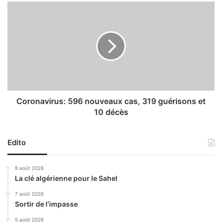
u
C
t
o
d
r
e
o
l
n
a
a
c
v
o
i
m
r
m
u
Coronavirus: 596 nouveaux cas, 319 guérisons et
e
s
10 décès
r
:
c
5
i
9
Edito
a
6
l
n
8 août 2026
i
o
La clé algérienne pour le Sahel
s
u
a
v
7 août 2026
t
Sortir de l’impasse
e
i
a
5 août 2026