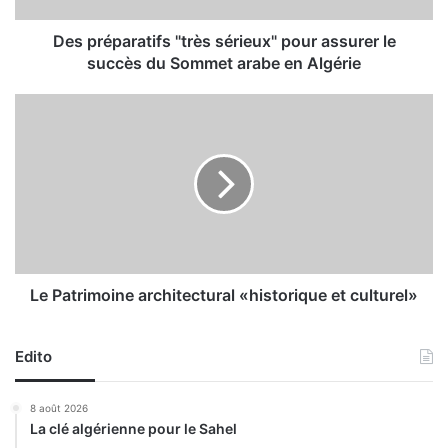
r
a
Des préparatifs "très sérieux" pour assurer le
t
succès du Sommet arabe en Algérie
i
f
L
s
e
"
P
t
a
r
t
è
r
s
i
s
m
é
o
r
i
Le Patrimoine architectural «historique et culturel»
i
n
e
e
u
Edito
a
x
r
"
c
8 août 2026
p
h
La clé algérienne pour le Sahel
o
i