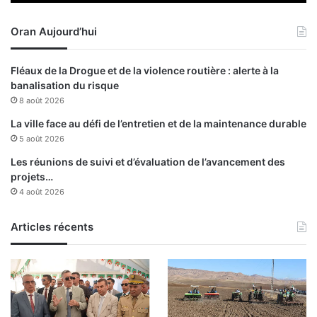
m
c
m
u
Oran Aujourd’hui
e
l
t
t
a
u
Fléaux de la Drogue et de la violence routière : alerte à la
r
r
banalisation du risque
a
e
8 août 2026
b
l
e
»
La ville face au défi de l’entretien et de la maintenance durable
e
5 août 2026
n
Les réunions de suivi et d’évaluation de l’avancement des
A
projets…
l
4 août 2026
g
é
r
Articles récents
i
e