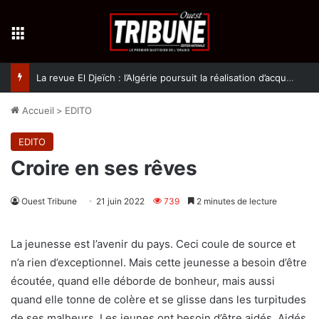
Menu
La revue El Djeïch : l’Algérie poursuit la réalisation d’acquis qualitatifs et historiques dans un climat de sécurité et de stabilité
Accueil
>
EDITO
EDITO
Croire en ses rêves
Ouest Tribune
21 juin 2022
739
2 minutes de lecture
La jeunesse est l’avenir du pays. Ceci coule de source et
n’a rien d’exceptionnel. Mais cette jeunesse a besoin d’être
écoutée, quand elle déborde de bonheur, mais aussi
quand elle tonne de colère et se glisse dans les turpitudes
de ses malheurs. Les jeunes ont besoin d’être aidés. Aidés