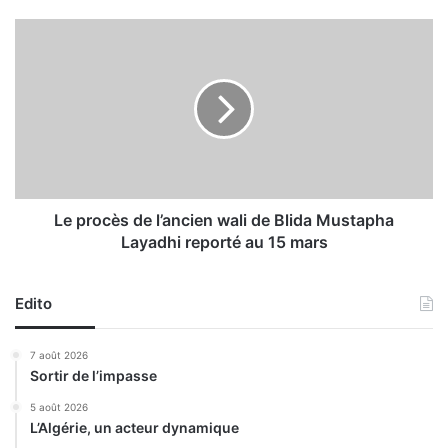
o
f
L
f
e
r
p
e
r
s
o
d
c
’
è
e
s
m
d
p
e
Le procès de l’ancien wali de Blida Mustapha
l
l
Layadhi reporté au 15 mars
o
’
i
a
e
n
Edito
n
c
r
i
7 août 2026
e
e
Sortir de l’impasse
g
n
i
w
5 août 2026
s
L’Algérie, un acteur dynamique
a
t