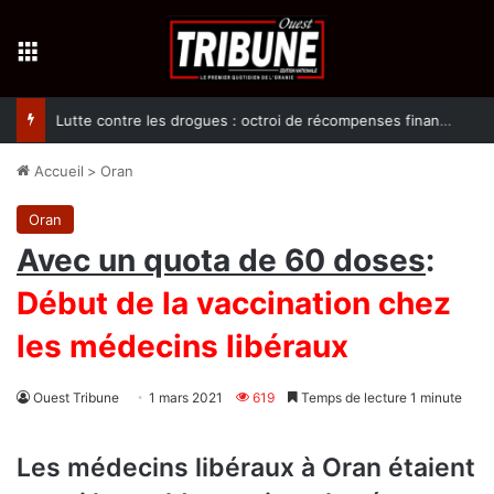
Menu
Lutte contre les drogues : octroi de récompenses financières aux dénonciateurs de trafiquants
Accueil
>
Oran
Oran
Avec un quota de 60 doses
:
Début de la vaccination chez
les médecins libéraux
Ouest Tribune
1 mars 2021
619
Temps de lecture 1 minute
Les médecins libéraux à Oran étaient