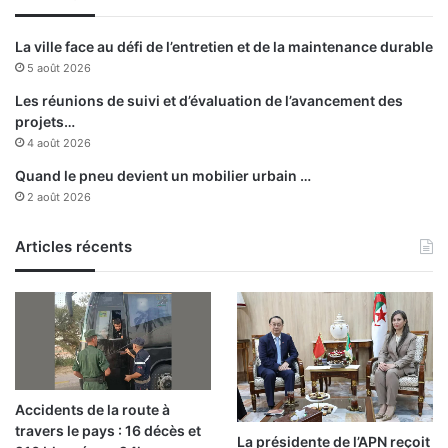
h
i
La ville face au défi de l’entretien et de la maintenance durable
r
5 août 2026
e
p
Les réunions de suivi et d’évaluation de l’avancement des
o
projets…
r
4 août 2026
t
Quand le pneu devient un mobilier urbain …
é
2 août 2026
a
u
Articles récents
1
5
m
a
r
s
Accidents de la route à
travers le pays : 16 décès et
La présidente de l’APN reçoit