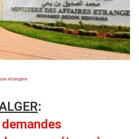
esse étrangère
’ALGER
:
s demandes