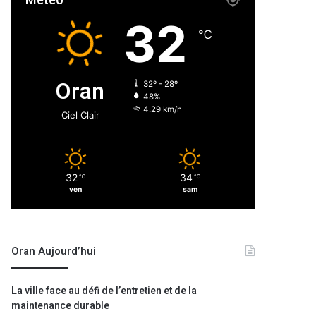
Météo
32
℃
Oran
32º - 28º
48%
4.29 km/h
Ciel Clair
32
34
℃
℃
ven
sam
Oran Aujourd’hui
La ville face au défi de l’entretien et de la
maintenance durable