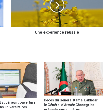
e
x
p
é
r
i
Une expérience réussie
e
n
c
e
r
é
u
s
s
i
e
Décès du Général Kamel Lakhdar :
supérieur : ouverture
le Général d’Armée Chanegriha
ns universitaires
présente ses sincères