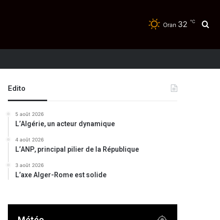
℃
32
Re
Oran
Edito
5 août 2026
L’Algérie, un acteur dynamique
4 août 2026
L’ANP, principal pilier de la République
3 août 2026
L’axe Alger-Rome est solide