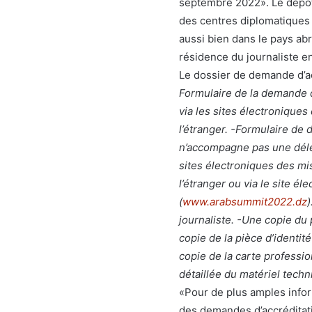
septembre 2022». Le dépôt 
des centres diplomatiques 
aussi bien dans le pays abr
résidence du journaliste e
Le dossier de demande d’a
Formulaire de la demande d
via les sites électronique
l’étranger. -Formulaire de
n’accompagne pas une délég
sites électroniques des mi
l’étranger ou via le site 
(
www.arabsummit2022.dz
journaliste. -Une copie du
copie de la pièce d’identit
copie de la carte professi
détaillée du matériel techn
«Pour de plus amples info
des demandes d’accréditati