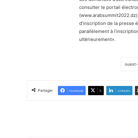
consulter le portail élect
(www.arabsummit2022.dz)». 
d’inscription de la presse 
parallèlement à l’inscriptio
ultérieurement».
Partager
Facebook
X
Linkedin
Lir