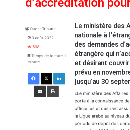
d’accréditation pou
Le ministère des 
Ouest Tribune
nationale à l’étra
3 août 2022
des demandes d’acc
598
étrangère qui n’ac
Temps de lecture 1
et désirant couvri
minute
prévu en novembre 
Facebook
X
Linkedin
jusqu’au 30 septe
Partager par email
Imprimer
«Le ministère des Affaires
porte à la connaissance de
officielles et désirant ass
la Ligue arabe au niveau d
période de dépôt des deman