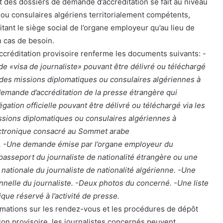
des dossiers de demande d’accréditation se fait au niveau
ou consulaires algériens territorialement compétents,
itant le siège social de l’organe employeur qu’au lieu de
n cas de besoin.
ccréditation provisoire renferme les documents suivants:
-
e «visa de journaliste» pouvant être délivré ou téléchargé
s des missions diplomatiques ou consulaires algériennes à
 demande d’accréditation de la presse étrangère qui
ation officielle pouvant être délivré ou téléchargé via les
ssions diplomatiques ou consulaires algériennes à
électronique consacré au Sommet arabe
). -Une demande émise par l’organe employeur du
 passeport du journaliste de nationalité étrangère ou une
é nationale du journaliste de nationalité algérienne. -Une
onnelle du journaliste. -Deux photos du concerné. -Une liste
ique réservé à l’activité de presse.
rmations sur les rendez-vous et les procédures de dépôt
on provisoire, les journalistes concernés peuvent