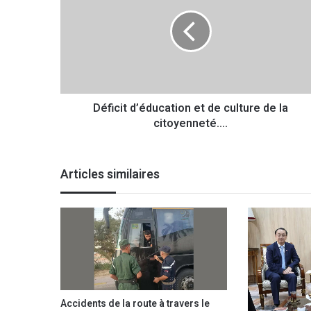
f
i
c
i
t
d
’
Déficit d’éducation et de culture de la
é
citoyenneté....
d
u
c
a
Articles similaires
t
i
o
n
e
t
d
e
c
Accidents de la route à travers le
u