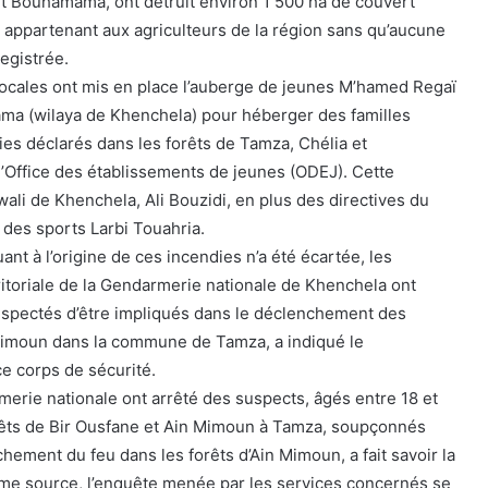
 Bouhamama, ont détruit environ 1 500 ha de couvert
rs appartenant aux agriculteurs de la région sans qu’aucune
egistrée.
s locales ont mis en place l’auberge de jeunes M’hamed Regaï
a (wilaya de Khenchela) pour héberger des familles
ies déclarés dans les forêts de Tamza, Chélia et
’Office des établissements de jeunes (ODEJ). Cette
 wali de Khenchela, Ali Bouzidi, en plus des directives du
 des sports Larbi Touahria.
ant à l’origine de ces incendies n’a été écartée, les
ritoriale de la Gendarmerie nationale de Khenchela ont
 suspectés d’être impliqués dans le déclenchement des
 Mimoun dans la commune de Tamza, a indiqué le
ce corps de sécurité.
erie nationale ont arrêté des suspects, âgés entre 18 et
orêts de Bir Ousfane et Ain Mimoun à Tamza, soupçonnés
nchement du feu dans les forêts d’Ain Mimoun, a fait savoir la
e source, l’enquête menée par les services concernés se