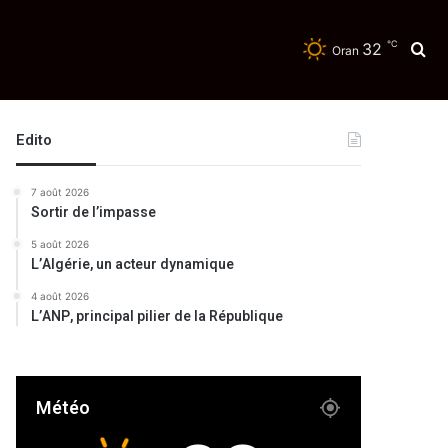
℃
32
Re
Oran
Edito
7 août 2026
Sortir de l’impasse
5 août 2026
L’Algérie, un acteur dynamique
4 août 2026
L’ANP, principal pilier de la République
Météo