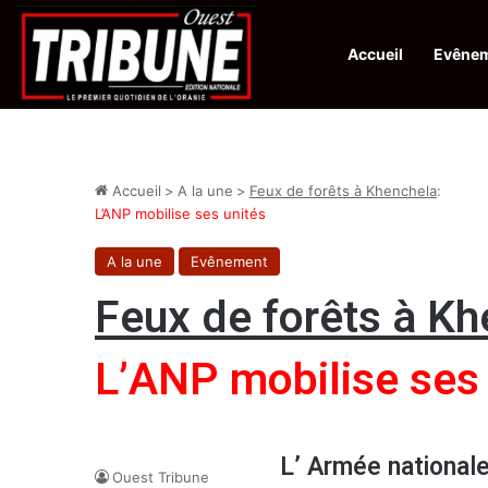
Accueil
Evêne
Infos en Direct:
Lutte contre les drogues : octroi de récompenses 
Accueil
>
A la une
>
Feux de forêts à Khenchela
:
L’ANP mobilise ses unités
A la une
Evênement
Feux de forêts à K
L’ANP mobilise ses 
L’ Armée nationale
Ouest Tribune