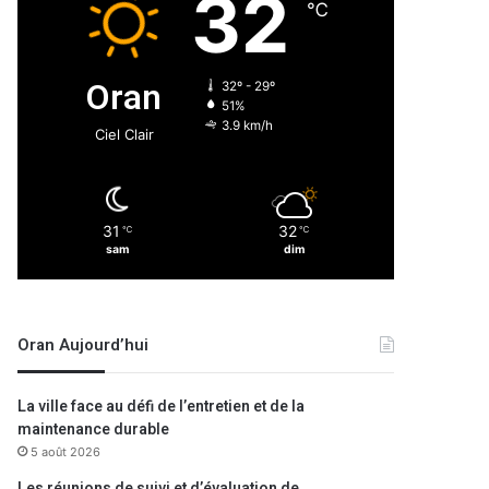
32
℃
Oran
32º - 29º
51%
3.9 km/h
Ciel Clair
31
32
℃
℃
sam
dim
Oran Aujourd’hui
La ville face au défi de l’entretien et de la
maintenance durable
5 août 2026
Les réunions de suivi et d’évaluation de