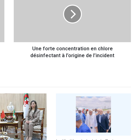
e
f
o
r
t
e
c
Une forte concentration en chlore
o
désinfectant à l’origine de l’incident
n
c
e
n
t
r
a
t
i
o
n
e
n
c