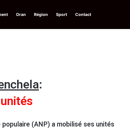
ment
Oran
Région
Sport
Contact
financières aux dénonciateurs de trafiquants
henchela
:
unités
 populaire (ANP) a mobilisé ses unités