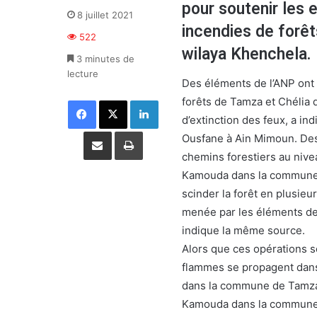
pour soutenir les e
8 juillet 2021
incendies de forêt
522
wilaya Khenchela.
3 minutes de
lecture
Des éléments de l’ANP ont p
forêts de Tamza et Chélia d
Facebook
X
Linkedin
d’extinction des feux, a ind
Partager par email
Imprimer
Ousfane à Ain Mimoun. Des 
chemins forestiers au niv
Kamouda dans la commune d
scinder la forêt en plusieur
menée par les éléments de l
indique la même source.
Alors que ces opérations s
flammes se propagent dans 
dans la commune de Tamza
Kamouda dans la commune d