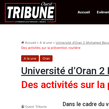
Accueil
Evêne
Infos en Direct:
Lutte contre les drogues : octroi de récompenses 
Accueil
>
A la une
>
Université d’Oran 2 Mohamed Be
Des activités sur la prévention routière
A la une
Oran
Université d’Oran
Des activités sur la
Dans le cadre du v
Ouest Tribune