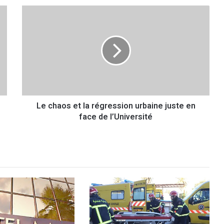
L
e
c
h
a
o
s
e
t
Le chaos et la régression urbaine juste en
l
face de l’Université
a
r
é
g
r
e
s
s
i
o
n