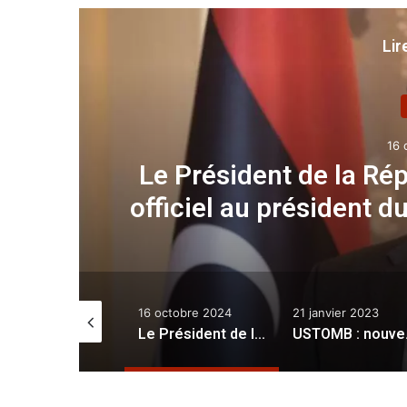
Lir
16 
al
Le Président de la Ré
officiel au président d
décembre 2025
16 octobre 2024
21 janvier 2023
Université Oran 2 : colloque scientifique national consacré à l’investissement des biens Wakfs
Le Président de la République réserve un accueil officiel au président du Conseil présidentiel libyen
USTOMB : nouve