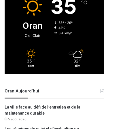
35
℃
Oran
35º - 29º
41%
3.4 km/h
Ciel Clair
35
32
℃
℃
sam
dim
Oran Aujourd’hui
La ville face au défi de l’entretien et de la
maintenance durable
5 août 2026
Les réunions de suivi et d’évaluation de