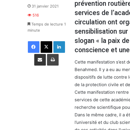
prévention routière
31 janvier 2021
services de l’acad
516
circulation ont or
Temps de lecture 1
sensibilisation sur
minute
slogan « la paix de
Facebook
X
Linkedin
conscience et une 
Partager par email
Imprimer
Cette manifestation s’est 
Benahmed. Il y a eu au men
dispositifs de lutte contre 
de la protection civile et 
Cette manifestation rentre
services de cette académie
recherche scientifique pou
Dans le même cadre, il a ét
l’université et du club scie
de ces activités dans l’univ