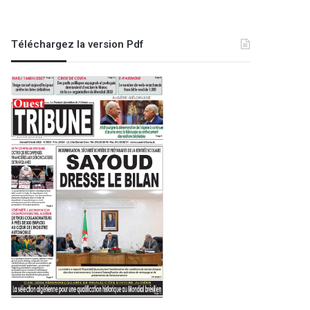
Téléchargez la version Pdf
Oran
21 janvier 2023
USTOMB : nouveaux services d’
les étudiants aux besoin
2021
8 avril 2024
24 avril 2026
la
:
Aïd El-Fitr : la nuit du doute pour l’observation du croissant de Chaoual fixée à ce lundi
Drame dans un immeuble à Oued Tlélat : deux morts et neuf blessés dans un incendie
prochaine d’avions anti-incendies