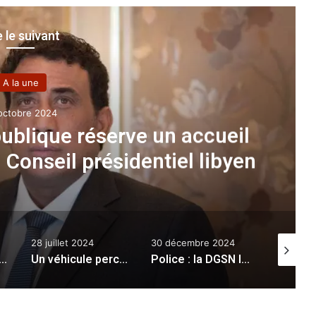
e le suivant
A la une
octobre 2024
publique réserve un accueil
u Conseil présidentiel libyen
28 juillet 2024
30 décembre 2024
10 juillet 
aux services d’accessibilité pour les étudiants aux besoins spécifiques
Un véhicule percute trois personnes : un mort et deux blessés à Oued Tlelat
Police : la DGSN lance un concours de recrutement d’agents de police
Khenche
Kamel Beldjoud annonce l’acquisition 