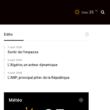
℃
35
Re
Oran
Edito
7 août 2026
Sortir de l’impasse
5 août 2026
L’Algérie, un acteur dynamique
4 août 2026
L’ANP, principal pilier de la République
Météo