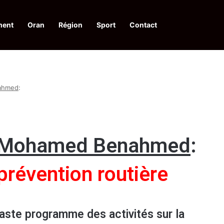
ment
Oran
Région
Sport
Contact
financières aux dénonciateurs de trafiquants
nahmed
:
 2 Mohamed Benahmed
:
 prévention routière
aste programme des activités sur la