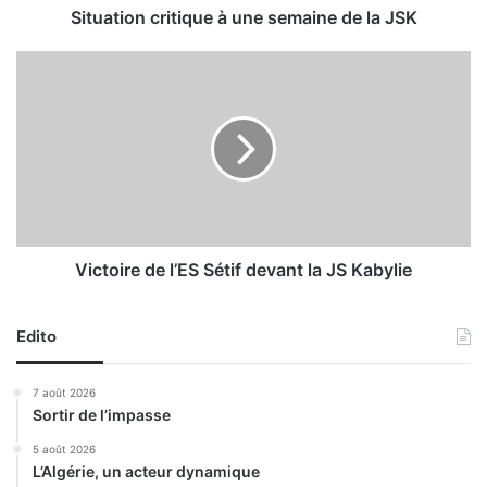
c
Situation critique à une semaine de la JSK
r
i
V
t
i
i
c
q
t
u
o
e
i
à
r
u
e
n
d
e
e
Victoire de l’ES Sétif devant la JS Kabylie
s
l
e
’
m
Edito
E
a
S
i
S
7 août 2026
n
é
Sortir de l’impasse
e
t
d
i
5 août 2026
L’Algérie, un acteur dynamique
e
f