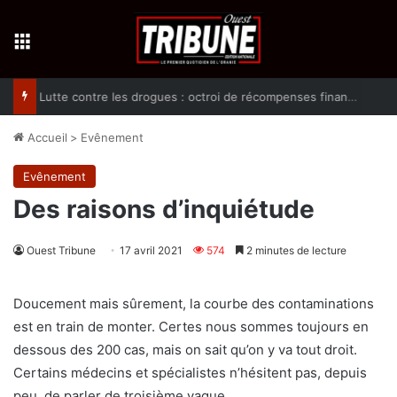
Menu
Lutte contre les drogues : octroi de récompenses financières aux dénonciateurs de trafiquants
Accueil
>
Evênement
Evênement
Des raisons d’inquiétude
Ouest Tribune
17 avril 2021
574
2 minutes de lecture
Doucement mais sûrement, la courbe des contaminations
est en train de monter. Certes nous sommes toujours en
dessous des 200 cas, mais on sait qu’on y va tout droit.
Certains médecins et spécialistes n’hésitent pas, depuis
peu, de parler de troisième vague.