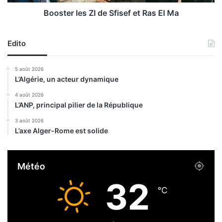
e
e
s
s
Booster les ZI de Sfisef et Ras El Ma
p
Z
u
I
b
Edito
d
l
e
i
S
5 août 2026
c
f
L’Algérie, un acteur dynamique
a
i
t
s
4 août 2026
i
L’ANP, principal pilier de la République
e
o
f
3 août 2026
n
e
L’axe Alger-Rome est solide
s
t
e
R
t
a
Météo
p
s
r
E
32
o
l
℃
d
M
u
a
c