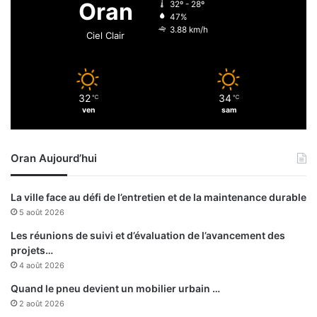
Oran
32º - 28º
t
47%
i
3.88 km/h
Ciel Clair
o
n
s
s
32
34
℃
℃
c
ven
sam
i
e
n
Oran Aujourd’hui
t
i
f
La ville face au défi de l’entretien et de la maintenance durable
i
5 août 2026
q
u
Les réunions de suivi et d’évaluation de l’avancement des
e
projets…
s
4 août 2026
Quand le pneu devient un mobilier urbain …
2 août 2026