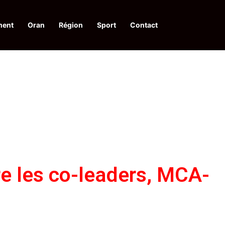
ment
Oran
Région
Sport
Contact
pelle à une action collective
re les co-leaders, MCA-