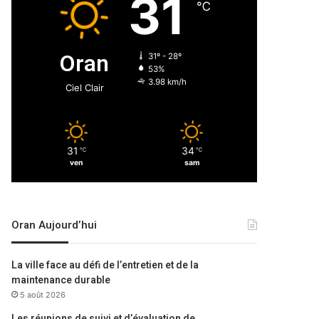
31
℃
Oran
31º - 28º
53%
3.98 km/h
Ciel Clair
31
34
℃
℃
ven
sam
Oran Aujourd’hui
La ville face au défi de l’entretien et de la
maintenance durable
5 août 2026
Les réunions de suivi et d’évaluation de