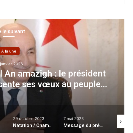
e le suivant
Sport
 juillet 2022
FAF
:
a première réunion de son
ral le 21 juillet
7 mai 2023
20 septembre 2022
31 août 2
J) : les nageurs algériens décrochent trois nouvelles médailles, dont deux en or
Message du président de la République à l’occasion de la Journée nationale de la mémoire : «Le 8 mai n’est qu’une autre expression forte de l’esprit de résistance ancré dans la nation»
PDG de Sonelgaz à skikda
:
20 milliards DA pour la réalisation de plusieurs projets