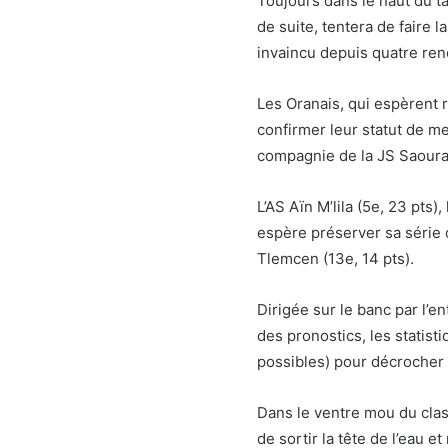
Toujours dans le haut du ta
de suite, tentera de faire l
invaincu depuis quatre ren
Les Oranais, qui espèrent 
confirmer leur statut de me
compagnie de la JS Saoura, 
L’AS Aïn M’lila (5e, 23 pts)
espère préserver sa série d’
Tlemcen (13e, 14 pts).
Dirigée sur le banc par l’e
des pronostics, les statisti
possibles) pour décrocher s
Dans le ventre mou du clas
de sortir la tête de l’eau 