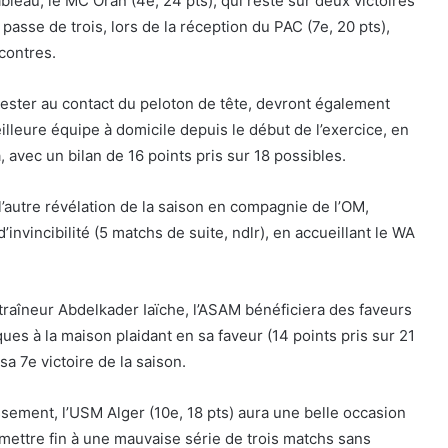
bleau, le MC Oran (4e, 24 pts), qui reste sur deux victoires
a passe de trois, lors de la réception du PAC (7e, 20 pts),
contres.
rester au contact du peloton de tête, devront également
illeure équipe à domicile depuis le début de l’exercice, en
avec un bilan de 16 points pris sur 18 possibles.
, l’autre révélation de la saison en compagnie de l’OM,
invincibilité (5 matchs de suite, ndlr), en accueillant le WA
ntraîneur Abdelkader Iaïche, l’ASAM bénéficiera des faveurs
ques à la maison plaidant en sa faveur (14 points pris sur 21
a 7e victoire de la saison.
sement, l’USM Alger (10e, 18 pts) aura une belle occasion
et mettre fin à une mauvaise série de trois matchs sans