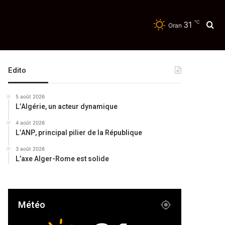
℃
31
Re
Oran
Edito
5 août 2026
L’Algérie, un acteur dynamique
4 août 2026
L’ANP, principal pilier de la République
3 août 2026
L’axe Alger-Rome est solide
Météo