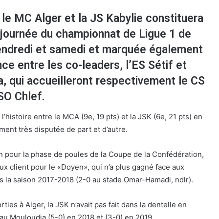
 le MC Alger et la JS Kabylie constituera
e journée du championnat de Ligue 1 de
vendredi et samedi et marquée également
nce entre les co-leaders, l’ES Sétif et
, qui accueilleront respectivement le CS
SO Chlef.
’histoire entre le MCA (9e, 19 pts) et la JSK (6e, 21 pts) en
ent très disputée de part et d’autre.
on pour la phase de poules de la Coupe de la Confédération,
ux client pour le «Doyen», qui n’a plus gagné face aux
s la saison 2017-2018 (2-0 au stade Omar-Hamadi, ndlr).
ies à Alger, la JSK n’avait pas fait dans la dentelle en
au Mouloudia (5-0) en 2018 et (3-0) en 2019.