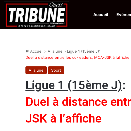
Accueil
Evêne
Infos en Direct:
Protection de la ville sainte d’El-Qods : l’Algérie ap
Accueil
>
A la une
>
Ligue 1 (15ème J)
:
Duel à distance entre les co-leaders, MCA-JSK à l’affiche
A la une
Sport
Ligue 1 (15ème J)
:
Duel à distance ent
JSK à l’affiche