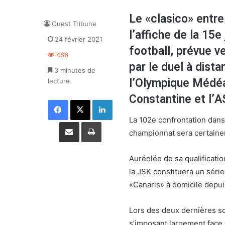
Le «clasico» entre
Ouest Tribune
l’affiche de la 15
24 février 2021
football, prévue 
486
par le duel à dista
3 minutes de
l’Olympique Médéa
lecture
Constantine et l’A
Facebook
X
Linkedin
La 102e confrontation dans l
Partager par email
Imprimer
championnat sera certainem
Auréolée de sa qualificati
la JSK constituera un série
«Canaris» à domicile depui
Lors des deux dernières sort
s’imposant largement face 