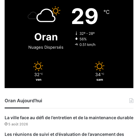
t
i
29
a
t
℃
n
s
d
a
s
l
Oran
32º - 28º
a
i
56%
u
m
0.51 km/h
Nuages Dispersés
m
e
a
n
r
t
c
a
32
34
h
℃
℃
i
ven
sam
é
r
d
e
e
s
Oran Aujourd’hui
l
d
’
e
e
s
La ville face au défi de l’entretien et de la maintenance durable
x
t
5 août 2026
A
i
c
n
Les réunions de suivi et d’évaluation de l’avancement des