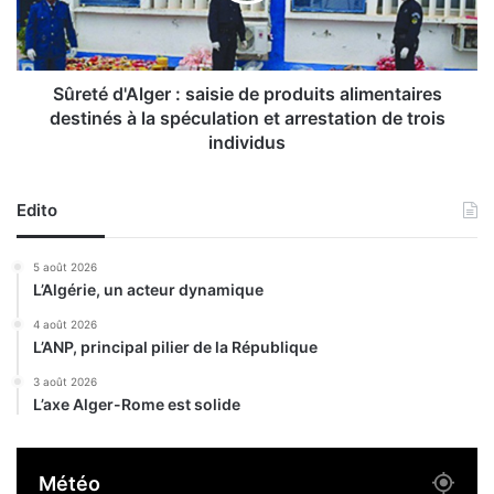
m
d
e
'
r
A
ç
l
Sûreté d'Alger : saisie de produits alimentaires
a
g
destinés à la spéculation et arrestation de trois
n
e
individus
t
r
s
:
o
s
Edito
u
a
v
i
5 août 2026
r
s
L’Algérie, un acteur dynamique
e
i
n
e
4 août 2026
t
d
L’ANP, principal pilier de la République
l
e
3 août 2026
e
p
L’axe Alger-Rome est solide
u
r
r
o
s
d
Météo
s
u