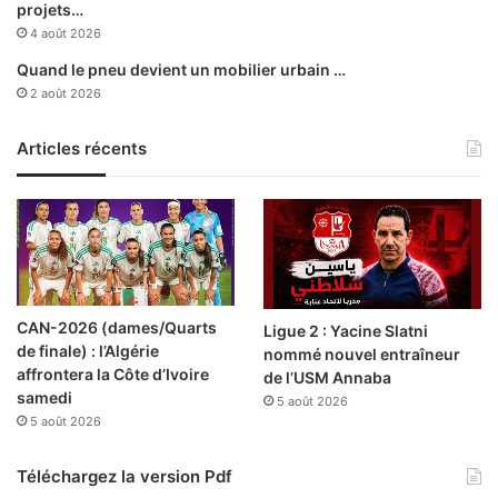
y
é
projets…
l
s
4 août 2026
à
Quand le pneu devient un mobilier urbain …
l
2 août 2026
a
s
p
Articles récents
é
c
u
l
a
t
i
CAN-2026 (dames/Quarts
Ligue 2 : Yacine Slatni
o
de finale) : l’Algérie
nommé nouvel entraîneur
n
affrontera la Côte d’Ivoire
de l’USM Annaba
e
samedi
5 août 2026
t
5 août 2026
a
r
r
Téléchargez la version Pdf
e