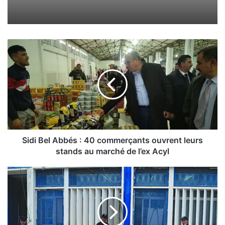
S
i
d
i
B
e
l
A
b
b
Sidi Bel Abbés : 40 commerçants ouvrent leurs
é
stands au marché de l’ex Acyl
s
:
S
4
û
0
r
c
e
o
t
m
é