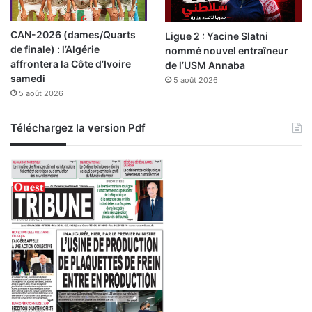
s
,
CAN-2026 (dames/Quarts
Ligue 2 : Yacine Slatni
d
de finale) : l’Algérie
nommé nouvel entraîneur
o
affrontera la Côte d’Ivoire
de l’USM Annaba
n
samedi
5 août 2026
t
5 août 2026
s
i
x
Téléchargez la version Pdf
r
e
c
h
e
r
c
h
é
s
a
r