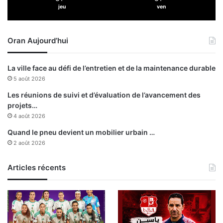
jeu
ven
e
t
e
Oran Aujourd’hui
n
v
i
La ville face au défi de l’entretien et de la maintenance durable
r
5 août 2026
o
n
Les réunions de suivi et d’évaluation de l’avancement des
s
projets…
:
4 août 2026
1
Quand le pneu devient un mobilier urbain …
5
2 août 2026
i
n
d
Articles récents
i
v
i
d
u