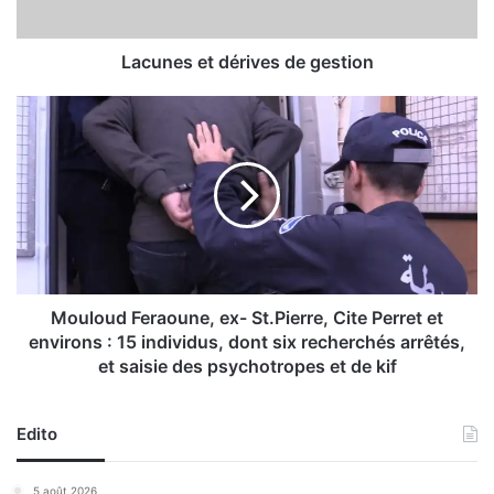
e
t
d
Lacunes et dérives de gestion
é
r
M
i
o
v
u
e
l
s
o
d
u
e
d
g
F
e
e
s
r
Mouloud Feraoune, ex- St.Pierre, Cite Perret et
t
a
environs : 15 individus, dont six recherchés arrêtés,
i
o
et saisie des psychotropes et de kif
o
u
n
n
e
Edito
,
e
5 août 2026