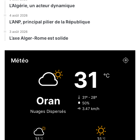
x
L’Algérie, un acteur dynamique
-
S
4 août 2026
t
L’ANP, principal pilier de la République
.
3 août 2026
P
L’axe Alger-Rome est solide
i
e
r
Météo
r
e
31
,
℃
C
i
t
Oran
31º - 28º
e
50%
P
3.47 km/h
Nuages Dispersés
e
r
r
e
31
31
℃
℃
t