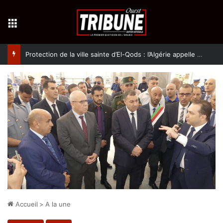
Menu
Protection de la ville sainte d’El-Qods : l’Algérie appelle à une action collective
Accueil
>
A la une