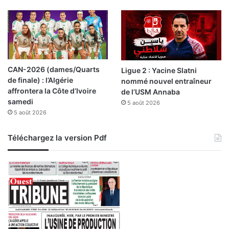
e
n
s
e
s
,
i
C
o
h
n
e
CAN-2026 (dames/Quarts
Ligue 2 : Yacine Slatni
n
t
de finale) : l’Algérie
nommé nouvel entraîneur
e
o
affrontera la Côte d’Ivoire
de l’USM Annaba
l
u
samedi
s
5 août 2026
a
5 août 2026
n
e
s
Téléchargez la version Pdf
i
g
n
e
s
o
n
p