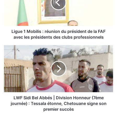
e
1
M
o
b
i
Ligue 1 Mobilis : réunion du président de la FAF
l
avec les présidents des clubs professionnels
i
s
L
:
W
r
F
é
S
u
i
n
d
i
i
o
B
n
e
d
l
LWF Sidi Bel Abbés | Division Honneur (7ème
u
A
journée) : Tessala étonne, Chetouane signe son
p
b
premier succès
r
b