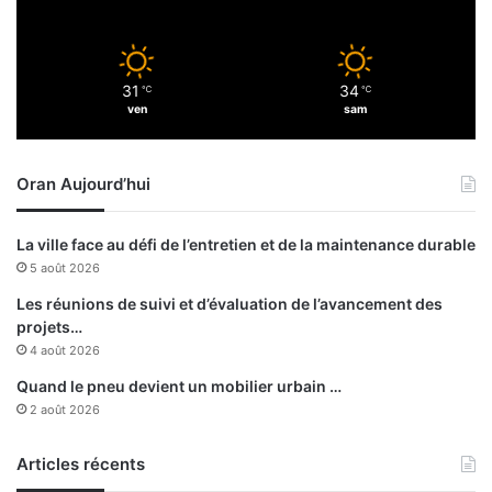
m
r
e
é
j
s
o
31
34
i
℃
℃
u
ven
sam
d
r
e
n
n
é
Oran Aujourd’hui
t
e
s
)
d
:
La ville face au défi de l’entretien et de la maintenance durable
e
T
5 août 2026
s
e
c
s
Les réunions de suivi et d’évaluation de l’avancement des
l
s
projets…
u
a
4 août 2026
b
l
Quand le pneu devient un mobilier urbain …
s
a
2 août 2026
p
é
r
t
o
o
Articles récents
f
n