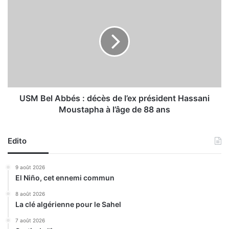
U
l
S
u
M
i
B
e
e
s
l
o
A
r
b
a
b
g
é
USM Bel Abbés : décès de l’ex président Hassani
e
s
Moustapha à l’âge de 88 ans
u
:
s
d
e
é
Edito
s
c
s
è
9 août 2026
u
s
El Niño, cet ennemi commun
r
d
p
e
8 août 2026
l
La clé algérienne pour le Sahel
l
u
’
7 août 2026
s
e