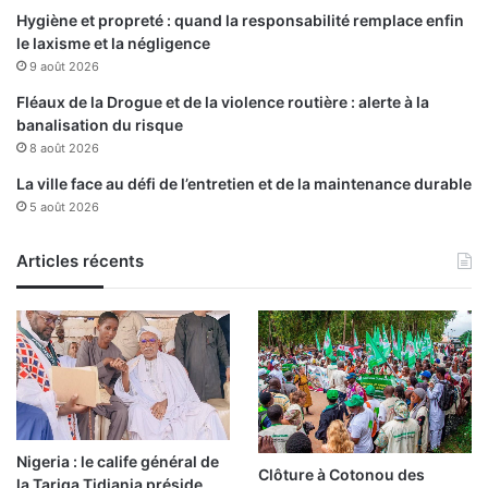
t
Hygiène et propreté : quand la responsabilité remplace enfin
a
le laxisme et la négligence
p
9 août 2026
h
a
Fléaux de la Drogue et de la violence routière : alerte à la
à
banalisation du risque
l
8 août 2026
’
La ville face au défi de l’entretien et de la maintenance durable
â
5 août 2026
g
e
Articles récents
d
e
8
8
a
n
s
Nigeria : le calife général de
Clôture à Cotonou des
la Tariqa Tidjania préside