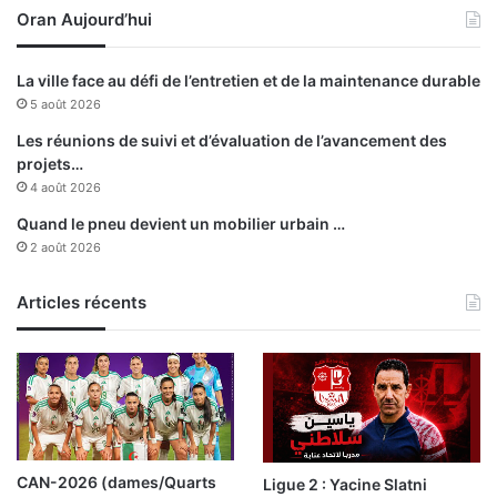
Oran Aujourd’hui
s
g
t
é
è
r
La ville face au défi de l’entretien et de la maintenance durable
r
i
5 août 2026
e
e
d
n
Les réunions de suivi et d’évaluation de l’avancement des
e
n
projets…
e
4 août 2026
l
h
Quand le pneu devient un mobilier urbain …
’
a
2 août 2026
I
u
n
s
t
Articles récents
s
é
e
r
l
i
e
e
r
u
y
r
t
m
h
CAN-2026 (dames/Quarts
Ligue 2 : Yacine Slatni
o
m