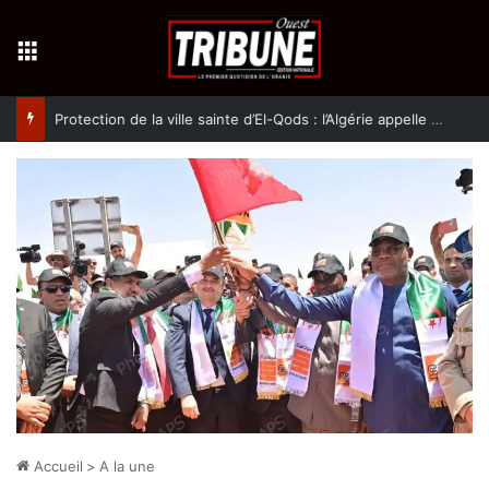
Menu
Protection de la ville sainte d’El-Qods : l’Algérie appelle à une action collective
Accueil
>
A la une