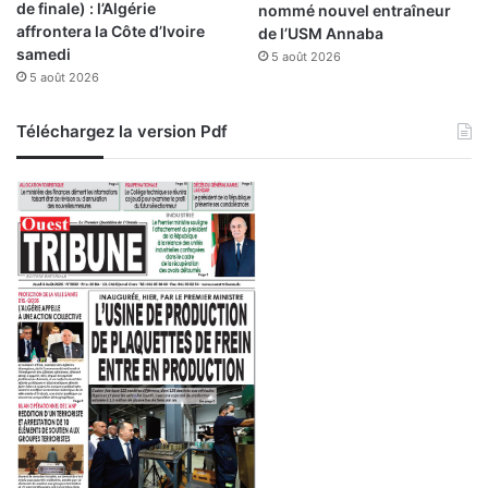
de finale) : l’Algérie
nommé nouvel entraîneur
b
e
affrontera la Côte d’Ivoire
de l’USM Annaba
i
samedi
5 août 2026
l
5 août 2026
i
s
é
Téléchargez la version Pdf
s