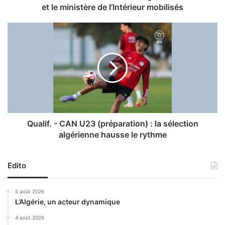
m
et le ministère de l’Intérieur mobilisés
o
i
Q
s
u
d
a
e
l
s
i
é
f
l
.
e
-
c
C
t
A
Qualif. - CAN U23 (préparation) : la sélection
i
N
algérienne hausse le rythme
o
U
n
2
s
3
Edito
l
(
é
p
5 août 2026
g
r
L’Algérie, un acteur dynamique
i
é
s
p
4 août 2026