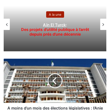
A la une
Aïn El Turck
:
Des projets d’utilité publique à l’arrêt
depuis prés d’une décennie
A
m
o
i
n
s
d
’
u
n
A moins d’un mois des élections législatives : l’Anie