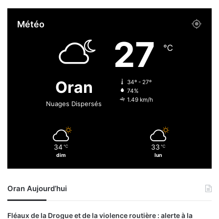
t
p
Météo
r
è
27
s
℃
d
e
1
Oran
34º - 27º
2
74%
q
1.49 km/h
Nuages Dispersés
u
i
n
t
34
33
℃
℃
a
dim
lun
u
x
d
Oran Aujourd’hui
e
k
i
Fléaux de la Drogue et de la violence routière : alerte à la