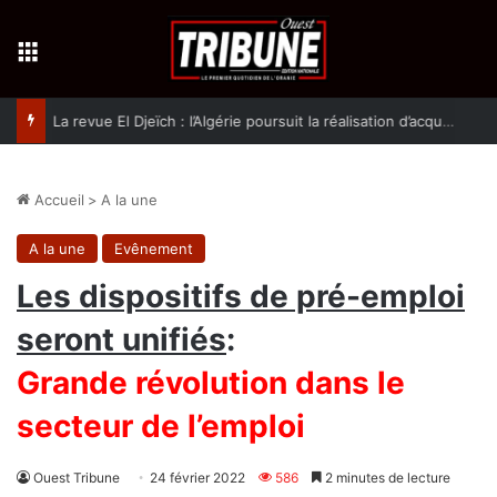
Menu
La revue El Djeïch : l’Algérie poursuit la réalisation d’acquis qualitatifs et historiques dans un climat de sécurité et de stabilité
Accueil
>
A la une
A la une
Evênement
Les dispositifs de pré-emploi
seront unifiés
:
Grande révolution dans le
secteur de l’emploi
Ouest Tribune
24 février 2022
586
2 minutes de lecture