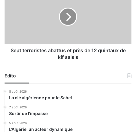
u
p
o
t
t
e
r
r
o
r
Sept terroristes abattus et près de 12 quintaux de
i
kif saisis
s
t
e
Edito
s
a
8 août 2026
b
La clé algérienne pour le Sahel
a
t
7 août 2026
Sortir de l’impasse
t
u
5 août 2026
s
L’Algérie, un acteur dynamique
e