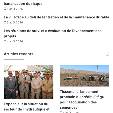
f
banalisation du risque
s
8 août 2026
a
i
La ville face au défi de l’entretien et de la maintenance durable
s
5 août 2026
i
Les réunions de suivi et d’évaluation de l’avancement des
s
projets…
4 août 2026
Articles récents
Tissemsilt : lancement
prochain du crédit «R’fig»
pour l’acquisition des
Exposé sur la situation du
semences
secteur de l’hydraulique et
8 août 2026