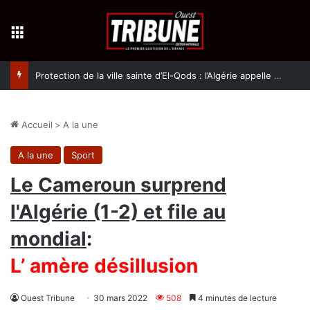
Menu
Protection de la ville sainte d’El-Qods : l’Algérie appelle à une action collective
Accueil
>
A la une
A la une
Sport
Le Cameroun surprend
l'Algérie (1-2) et file au
mondial
:
L’ amère désillusion
Ouest Tribune
30 mars 2022
508
4 minutes de lecture