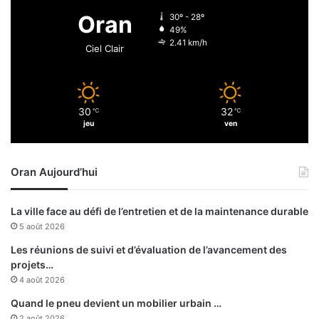
e
n
Oran
30º - 28º
s
n
49%
s
e
2.41 km/h
Ciel Clair
u
m
i
e
t
n
e
t
30
32
à
℃
℃
q
jeu
ven
d
u
e
o
s
t
Oran Aujourd’hui
t
i
r
d
a
i
La ville face au défi de l’entretien et de la maintenance durable
v
e
5 août 2026
a
n
u
d
Les réunions de suivi et d’évaluation de l’avancement des
x
e
projets…
d
s
4 août 2026
e
w
Quand le pneu devient un mobilier urbain …
m
i
2 août 2026