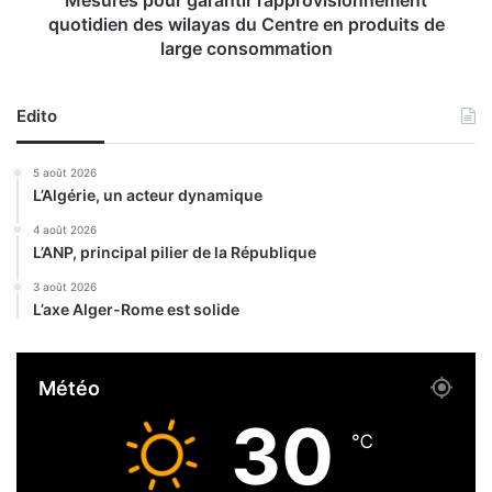
m
r
quotidien des wilayas du Centre en produits de
e
g
large consommation
n
a
t
r
a
a
Edito
t
n
i
t
5 août 2026
o
i
L’Algérie, un acteur dynamique
n
r
d
l
4 août 2026
a
’
L’ANP, principal pilier de la République
n
a
3 août 2026
s
p
L’axe Alger-Rome est solide
2
p
0
r
c
o
Météo
o
v
m
i
30
m
s
℃
u
i
n
o