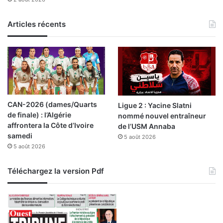
a
l
i
a
n
y
Articles récents
t
a
e
s
n
d
a
u
n
C
c
e
e
n
CAN-2026 (dames/Quarts
Ligue 2 : Yacine Slatni
t
de finale) : l’Algérie
nommé nouvel entraîneur
r
affrontera la Côte d’Ivoire
de l’USM Annaba
e
samedi
5 août 2026
e
5 août 2026
n
p
r
Téléchargez la version Pdf
o
d
u
i
t