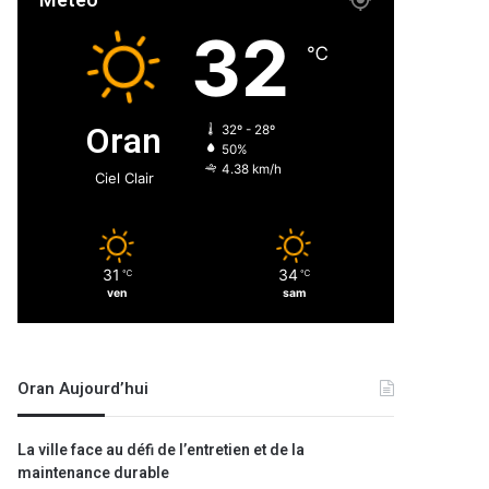
Météo
32
℃
Oran
32º - 28º
50%
4.38 km/h
Ciel Clair
31
34
℃
℃
ven
sam
Oran Aujourd’hui
La ville face au défi de l’entretien et de la
maintenance durable