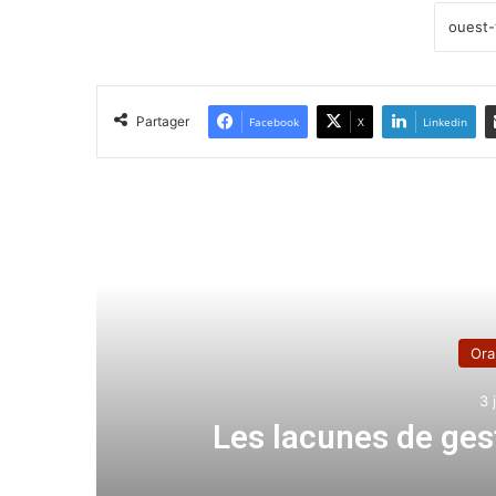
Partager
Facebook
X
Linkedin
Lir
Ora
3 
e
Les lacunes de gest