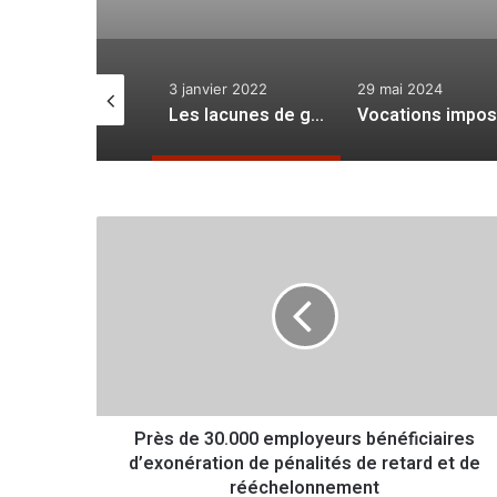
juillet 2025
3 janvier 2022
29 mai 2024
Hygiène et préservation de l’environnement : le maillon faible
Les lacunes de gestion de la Carte scolaire
P
r
è
s
d
e
3
0
.
Près de 30.000 employeurs bénéficiaires
0
d’exonération de pénalités de retard et de
0
0
rééchelonnement