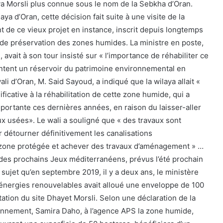
a Morsli plus connue sous le nom de la Sebkha d’Oran.
aya d’Oran, cette décision fait suite à une visite de la
t de ce vieux projet en instance, inscrit depuis longtemps
e de préservation des zones humides. La ministre en poste,
vait à son tour insisté sur « l’importance de réhabiliter ce
ntent un réservoir du patrimoine environnemental en
ali d’Oran, M. Said Sayoud, a indiqué que la wilaya allait «
ficative à la réhabilitation de cette zone humide, qui a
portante ces dernières années, en raison du laisser-aller
 usées». Le wali a souligné que « des travaux sont
 détourner définitivement les canalisations
 zone protégée et achever des travaux d’aménagement » …
é des prochains Jeux méditerranéens, prévus l’été prochain
e sujet qu’en septembre 2019, il y a deux ans, le ministère
énergies renouvelables avait alloué une enveloppe de 100
itation du site Dhayet Morsli. Selon une déclaration de la
ironnement, Samira Daho, à l’agence APS la zone humide,