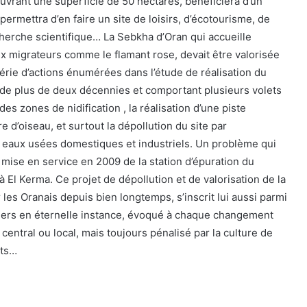
ouvrant une superficie de 50 hectares, bénéficiera d’un
 permettra d’en faire un site de loisirs, d’écotourisme, de
cherche scientifique… La Sebkha d’Oran qui accueille
x migrateurs comme le flamant rose, devait être valorisée
érie d’actions énumérées dans l’étude de réalisation du
nt de plus de deux décennies et comportant plusieurs volets
des zones de nidification , la réalisation d’une piste
e d’oiseau, et surtout la dépollution du site par
es eaux usées domestiques et industriels. Un problème qui
a mise en service en 2009 de la station d’épuration du
El Kerma. Ce projet de dépollution et de valorisation de la
les Oranais depuis bien longtemps, s’inscrit lui aussi parmi
ers en éternelle instance, évoqué à chaque changement
entral ou local, mais toujours pénalisé par la culture de
nts…