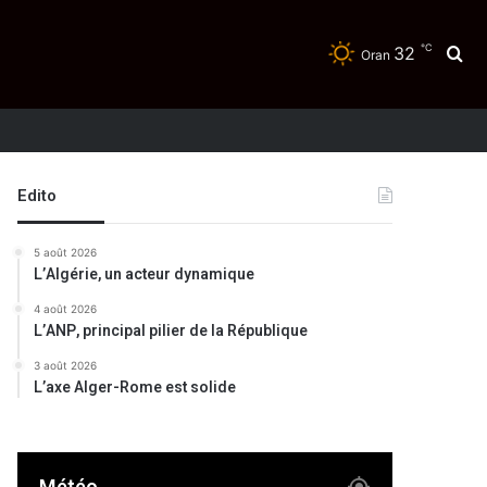
℃
32
Re
Oran
Edito
5 août 2026
L’Algérie, un acteur dynamique
4 août 2026
L’ANP, principal pilier de la République
3 août 2026
L’axe Alger-Rome est solide