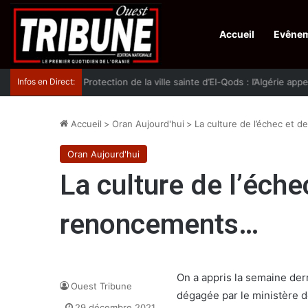
Accueil
Evêne
Infos en Direct:
Protection de la ville sainte d’El-Qods : l’Algérie ap
Accueil
>
Oran Aujourd'hui
>
La culture de l’échec et
Oran Aujourd'hui
La culture de l’éche
renoncements…
On a appris la semaine der
Ouest Tribune
dégagée par le ministère d
29 décembre 2021