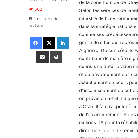
de la zone humide de Dhay
502
Selon les services de la wil
ministre de l’Environnemen
2 minutes de
lecture
dans la stratégie national
comme ses prédécesseurs, a
Facebook
X
Linkedin
genre de sites qui représe
Algérie ». De son côté, le w
Partager par email
Imprimer
contribuer de manière signi
connu une détérioration im
et du déversement des eaux
actuellement en cours pour
d’assainissement de cette
en prévision a-t-il indiqu
à Oran. Il faut rappeler à c
de l’environnement et des 
millions DA pour la réhabil
directrice locale de l’env