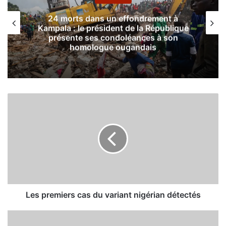
24 morts dans un effondrement à
Kampala : le président de la République
présente ses condoléances à son
homologue ougandais
L
e
s
p
r
e
m
i
e
r
Les premiers cas du variant nigérian détectés
s
c
L
a
e