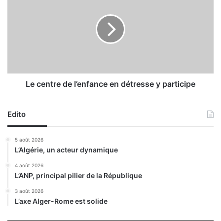
s
c
d
e
u
n
v
t
a
r
r
e
i
d
a
e
Le centre de l’enfance en détresse y participe
n
l
t
’
n
Edito
e
i
n
g
f
5 août 2026
é
a
L’Algérie, un acteur dynamique
r
n
i
c
4 août 2026
L’ANP, principal pilier de la République
a
e
n
e
3 août 2026
d
n
L’axe Alger-Rome est solide
é
d
t
é