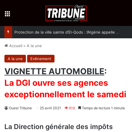
Menu
Protection de la ville sainte d’El-Qods : l’Algérie appelle à une action collective
Accueil
>
A la une
A la une
Evênement
VIGNETTE AUTOMOBILE
:
La DGI ouvre ses agences
exceptionnellement le samedi
Ouest Tribune
25 avril 2021
619
Temps de lecture 1 minute
La Direction générale des impôts