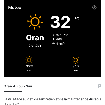
e
t
Météo
c
r
t
e
32
é
s
℃
s
s
e
y
Oran
32º - 28º
p
46%
a
4 km/h
Ciel Clair
r
t
i
c
32
34
℃
℃
i
ven
sam
p
e
Oran Aujourd’hui
La ville face au défi de l’entretien et de la maintenance durable
5 août 2026