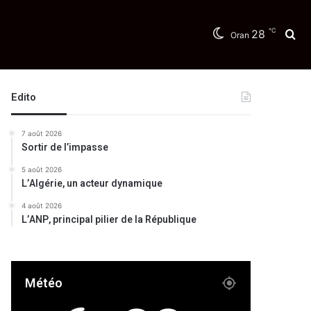
℃
28
Re
Oran
Edito
7 août 2026
Sortir de l’impasse
5 août 2026
L’Algérie, un acteur dynamique
4 août 2026
L’ANP, principal pilier de la République
Météo