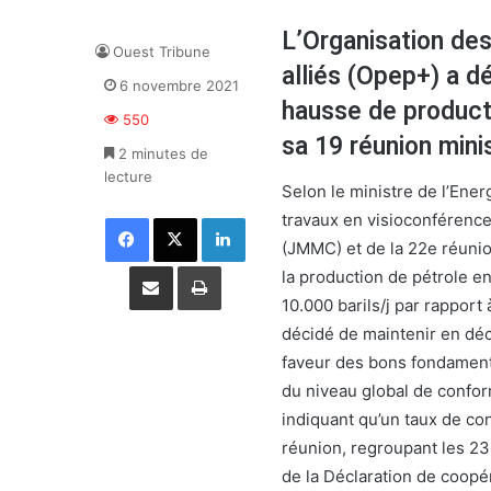
L’Organisation des
Ouest Tribune
alliés (Opep+) a d
6 novembre 2021
hausse de producti
550
sa 19 réunion minis
2 minutes de
lecture
Selon le ministre de l’Ene
travaux en visioconférence
Facebook
X
Linkedin
(JMMC) et de la 22e réunion
Partager par email
Imprimer
la production de pétrole e
10.000 barils/j par rapport
décidé de maintenir en déc
faveur des bons fondamenta
du niveau global de conform
indiquant qu’un taux de co
réunion, regroupant les 23
de la Déclaration de coopé