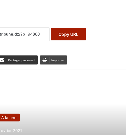
Copy URL
Partager par email
Imprimer
e le suivant
A la une
février 2021