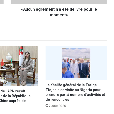
r
«Aucun agrément n’a été délivré pour le
é
moment»
m
e
n
t
n
’
a
é
t
é
d
é
l
i
Le Khalife général de la Tariqa
v
Tidjania en visite au Nigeria pour
 de l’APN reçoit
prendre part à nombre d’activités et
r
r de la République
de rencontres
é
Chine auprès de
p
7 août 2026
o