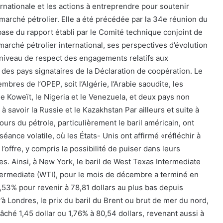
ernationale et les actions à entreprendre pour soutenir
du marché pétrolier. Elle a été précédée par la 34e réunion du
base du rapport établi par le Comité technique conjoint de
u marché pétrolier international, ses perspectives d’évolution
e niveau de respect des engagements relatifs aux
des pays signataires de la Déclaration de coopération. Le
es de l’OPEP, soit l’Algérie, l’Arabie saoudite, les
 le Koweït, le Nigeria et le Venezuela, et deux pays non
à savoir la Russie et le Kazakhstan Par ailleurs et suite à
ours du pétrole, particulièrement le baril américain, ont
séance volatile, où les États- Unis ont affirmé «réfléchir à
l’offre, y compris la possibilité de puiser dans leurs
es. Ainsi, à New York, le baril de West Texas Intermediate
ermediate (WTI), pour le mois de décembre a terminé en
2,53% pour revenir à 78,81 dollars au plus bas depuis
à Londres, le prix du baril du Brent ou brut de mer du nord,
 lâché 1,45 dollar ou 1,76% à 80,54 dollars, revenant aussi à