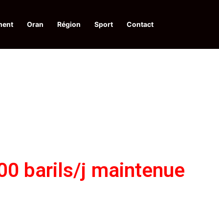
ment
Oran
Région
Sport
Contact
financières aux dénonciateurs de trafiquants
0 barils/j maintenue