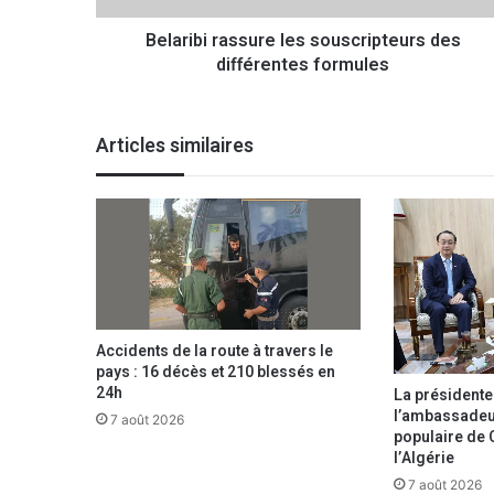
r
Belaribi rassure les souscripteurs des
a
différentes formules
s
s
u
r
Articles similaires
e
l
e
s
s
o
u
s
c
Accidents de la route à travers le
r
pays : 16 décès et 210 blessés en
i
24h
La présidente
p
l’ambassadeu
7 août 2026
t
populaire de 
e
l’Algérie
u
7 août 2026