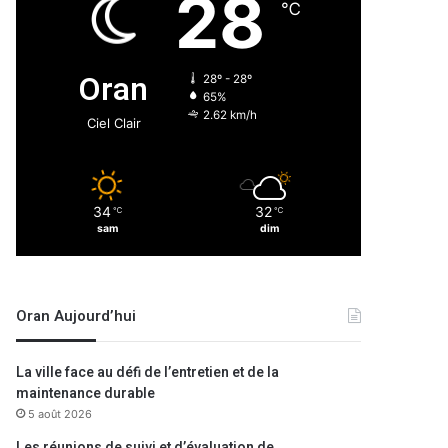
28
℃
Oran
28º - 28º
65%
2.62 km/h
Ciel Clair
34
32
℃
℃
sam
dim
Oran Aujourd’hui
La ville face au défi de l’entretien et de la
maintenance durable
5 août 2026
Les réunions de suivi et d’évaluation de